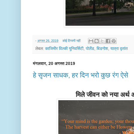
-
अगस्त 26, 2019
कोई टिप्पणी नहीं:
लेबल:
काजिमीर विल्की यूनिवर्सिटी
,
पोलैंड
,
बिडगोश
,
यात्रा वृतांत
मंगलवार, 20 अगस्त 2019
हे सृजन साधक, हर दिन भरो कुछ रंग ऐसे
मिले जीवन को नया अर्थ