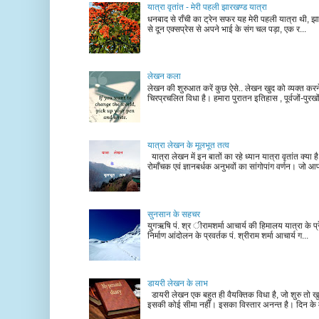
यात्रा वृतांत - मेरी पहली झारखण्ड यात्रा
धनबाद से राँची का ट्रेन सफर यह मेरी पहली यात्रा थी, झा
से दून एक्सप्रेस से अपने भाई के संग चल पड़ा, एक र...
लेखन कला
लेखन की शुरुआत करें कुछ ऐसे.. लेखन खुद को व्यक्त कर
चिरप्रचलित विधा है। हमारा पुरातन इतिहास , पूर्वजों-पुरखों
यात्रा लेखन के मूलभूत तत्व
यात्रा लेखन में इन बातों का रहे ध्यान यात्रा वृतांत क्या ह
रोमाँचक एवं ज्ञानबर्धक अनुभवों का सांगोपांग वर्णन। जो आ
सुनसान के सहचर
युगऋषि पं. श्र ीरामशर्मा आचार्य की हिमालय यात्रा के प्र
निर्माण आंदोलन के प्रवर्तक पं. श्रीराम शर्मा आचार्य ग...
डायरी लेखन के लाभ
डायरी लेखन एक बहुत ही वैयक्तिक विधा है, जो शुरु तो खु
इसकी कोई सीमा नहीं। इसका विस्तार अनन्त है। दिन के म