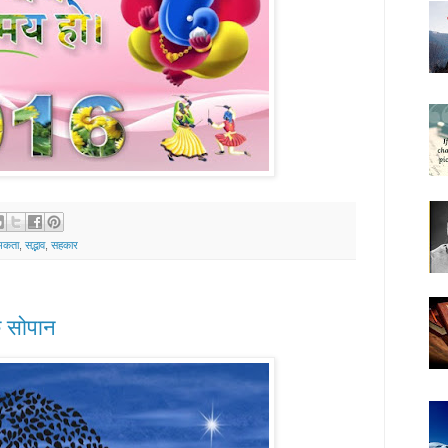
्मकता
,
सद्भाव
,
सहकार
क सोपान