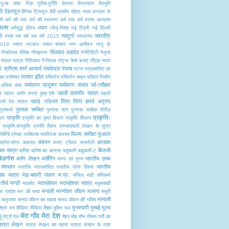
दुःख कष्ट पीड़ा
दुर्दशा-दुर्गति
देवतरु
देवप्रयाग
देवभूमि
ति
देहरादून
दैनिक ट्रिब्यून
दैवी प्रकोप
दोहरा नाला
धनवाद से
ली
धर्म की जय
धर्म की स्थापना
धर्म भाव
धर्म वनाम अध्यात्म
यात्म
ध्यान
धर्मयुद्ध
धीरज
ध्येयृ-निष्ठा
नई टिहरी
नई दिल्ली
नवदुर्गा
नवरात्रि
ी
नरक
नव वर्ष
नव वर्ष 2015
नवधान्या
2019
नश्वर भटकन
नश्वर संसार
नाग आश्विन
नानू से
नीलकंठ महादेव
निकोलस रोरिक
नीरझरना
नेगेटिविटी
नेतृत्व
नेपाल यात्रा
नैतिकता
नैनीताल
नोट्स कैसे बनाएं
नोेएडा
न्याय
पं. श्रीराम शर्मा आचार्य
पंचकेदार
पंजाब
पटना
पत्रकारिता एवं
पराशर झील
्षा
परमेश्वर
परिवर्तन
परिवर्तन चक्र
परिवार निर्माण
पर्यावरण प्रदूषण
पर्यावरण संचार
पर्व-त्यौहार
में अधिक अंक
ण
पहली काश्मीर यात्रा
पहला ब्लॉग बनाएं कुछ ऐसे
पहली
पहाड़
पितर
पितर हमारे अदृश्य
हली रेल यात्रा
पांडिचेरी
पुस्तक समीक्षा
पुरुषार्थ
पुस्तक सार
पु्स्तक समीक्षा
पोलैंंड
प्रकृति-
प्रकृति
यार
प्रकृति का कृपा विधान
प्रकृति विधान
प्रकृति-संस्कृति
प्रगति मैदान
प्रभावशाली लेखन के सुत्र
रार्थना
फिल्म समीक्षा
फुआल
प्रेरक व्यक्तित्व
प्लास्टिक क्लचर
बचपन
बरसात
फ्लोरा-फोना
बक्रता
बजट ट्रैवल
बनतोली
बस यात्रा
बिजली
बारिश
बारिश का आनन्द
बाहुबली
बाहुबली-2
बिडगोश
ब्लॉग लेखन
ब्लॉगिंग
भारतीय उच्च
भाग्य एवं पुण्य
संस्थान
भारतीय
भारतीय पत्रकारिता
भारतीय प्रेस दिवस
ाव यात्रा
भेड़-बकरी पालन
म.प्र.
मंजिल
मंडी
मणिकर्ण
तीर्थ
मण्डी
मदमहेश्वर
मदमहेश्वर यात्रा
मदकोट
मधुमक्खी
मनाली
मरणोतर जीवन
मलाना
्य प्रदेश
मन की माया
मसूरी
मानाली
मातृभाषा
मानव जीवन का महत्व
मानव जीवन की गरिमा
मुनस्यारी
मुम्बई
मूल्य
श्रित वन
मीडिया
मीडिया शिक्षा
मुक्ति पथ
मेरा गाँव मेरा देश
यु
मेट्रो रेल
मैहर
मोह
मौन
मौसम गर्मी का
यात्रा लेखन
यात्रा लेखन का महत्व
यात्रा लेखन के तत्व