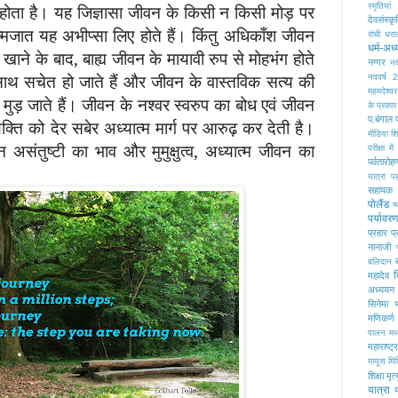
ी होता है। यह जिज्ञासा जीवन के किसी न किसी मोड़ पर
स्मृतियां
देवसंस्कृ
मजात यह अभीप्सा लिए होते हैं। किंतु अधिकाँश जीवन
रांची
धरा
धर्म-अध्
ोकरें खाने के बाद, बाह्य जीवन के मायावी रुप से मोहभंग होते
नग्गर
नद
साथ सचेत हो जाते हैं और जीवन के वास्तविक सत्य की
नववर्ष 
महमदेश्वर
मुड़ जाते हैं। जीवन के नश्वर स्वरुप का बोध एवं जीवन
के प्रकार
प.बंगाल
यक्ति को देर सबेर अध्यात्म मार्ग पर आरुढ़ कर देती है।
मीडिया शिक
 असंतुष्टी का भाव और मुमुक्षुत्व, अध्यात्म जीवन का
परीक्षा 
पर्वतारोह
यात्रा
प
सहायक
पोलैंड
प्
पर्यावरण
प्रहार
प्
नानाजी
बलिदान
महादेव
अध्ययन 
सिनेमा
भ
मणिकर्ण 
पालन
मध
महाराष्ट्र
मायूस
मि
शिक्षा
मृत्
यात्रा