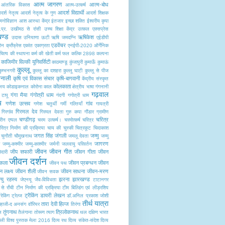
आत्म जागरण
आत्म-बोध
आंतरिक विकास
आत्म-उत्कर्ष
आदर्श विद्यार्थी
र्श नेतृत्व
आदर्श नेतृत्व के गुण
आदर्श शिक्षक
नोविज्ञान
आश
आस्था केंद्र
इंतजार
इच्छा शक्ति
ईश्वरीय कृपा
.प्र.
उखीमठ से रांसी
उच्च शिक्षा केंद्र
उत्कल एक्सप्रेस
खण्ड
ऋषिकेश
उदास
उनियाणा
ऊटी
ऋषि जमदग्नि
एईडीपी
एडवेंचर
ोन क्राँफ्रेस
एकांत
एकाग्रता
एनईपी-2020
ऑर्गेनिक
ित्य की स्थापना
कर्म की खेती
कर्म फल
कल्कि 2898
कल्पना
काजिमीर विल्की यूनिवर्सिटी
काठमाण्डू
कुंजापुरी
कुमाऊँ
कुमाऊं
कुल्लू
कुम्भनगरी
कुल्लू का दशहरा
कुल्लू घाटी
कुल्लू से पीज
मानाली
कृषि एवं विकास संचार
कृषि-बागवानी
केंद्रीय संस्कृत
कोलकाता
ालय
कोडाइकनाल
कोरोना काल
क्षेत्रीय भाषा
गंगनानी
गढ़वाल
गंगा मैया
गंगोत्री धाम
 टापू
गंदगी
गगोत्री धाम
य
गणेश उत्सव
गांव
गणेश चतुर्थी
गर्मी
गल्तियाँ
गायत्री
गिरमल देव
गिरगांव
गिरमल देवता
गुरु कपा
गौंडार
ग्रामीण
चण्डीगढ़
चरित्र
्रीन एप्पल
चरम उत्कर्ष।
चरमोत्कर्ष
चरित्र
रित्र निर्माण की प्रक्रिया
चाय की चुस्की
चित्रकूट
चिदाकाश
जगत सिंह जंगली
जम्मु
चुनौती
चौमुखनाथ
जमलू देवता
जम्मु
जागरण
र
जम्मु-कश्मीर
जम्मु-काश्मीर
जर्मनी
जलवायु परिवर्तन
जीवन
जीवन गीत
जीप सफारी
जीवन गीता
जीवन
ेदारी
जीवन दर्शन
 कला
जीवन प्रबन्धन
जीवन
जीवन पथ
 लक्ष्य
जीवन शैली
जीवन साधना
जीवन-मरण
जीवन सवक
्यु रहस्य
झरना
झारखण्ड
जेएनयू
जैव-विविधता
टाटानगर
से राँची
टीन निर्माण की प्रक्रिया
टीम बिल्डिंग एवं लीड़रशिप
ट्रैकिंग
डायरी लेखन
्रेकिंग ट्रेल्ज
डॉ.अनिल प्रकाश जोशी
तीर्थ यात्रा
तारा देवी हिल्ज
न्हाजी-द अनसंग वॉरियर
तिरंगा
तुंगनाथ
त्रिलोकनाथ
ल
तैलंगाना
तोरूण
त्याग
थल
दक्षिण भारत
ल्ली विश्व पुस्तक मेला 2016
दिव्य रथ
दिव्य संकेत-संदेश
दिव्य