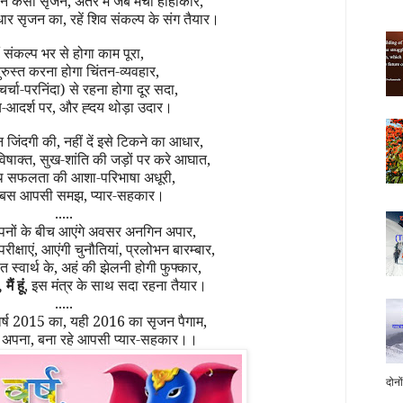
लन कैसा सृजन, अंतर में जब मचा हाहाकार,
र सृजन का, रहें शिव संकल्प के संग तैयार।
ं संकल्प भर से
होगा काम पूरा
,
दुरुस्त करना होगा चिंतन-व्यवहार,
चर्चा-परनिंदा) से रहना होगा दूर
सदा
,
्य-आदर्श पर
, और
ह्दय
थोड़ा
उदार।
ेन जिंदगी की, नहीं दें इसे टिकने का आधार,
षाक्त, सुख-शांति की जड़ों पर करे आघात,
 सफलता की आशा-परिभाषा अधूरी,
े बस आपसी समझ, प्यार-सहकार
।
.....
पनों के बीच आएंगे अवसर अनगिन अपार,
रीक्षाएं, आएंगी
चुनौतियां, प्रलोभन बारम्बार,
घात स्वार्थ के, अहं की झेलनी होगी फुफ्कार,
मैं हूं
, इस मंत्र के साथ सदा रहना तैयार।
.....
्ष 2015 का, यही 2016 का सृजन पैगाम,
 अपना, बना रहे आपसी प्यार-सहकार।।
दोनो