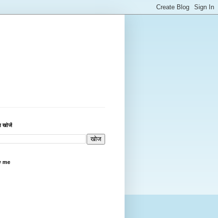
 खोजें
w me