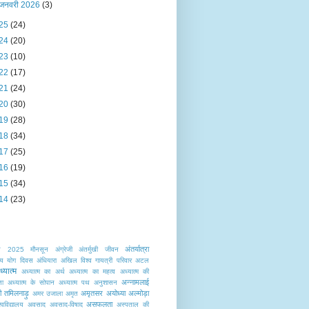
जनवरी 2026
(3)
25
(24)
24
(20)
23
(10)
22
(17)
21
(24)
20
(30)
19
(28)
18
(34)
17
(25)
16
(19)
15
(34)
14
(23)
अंतर्यात्रा
त
2025 मौनसून
अंग्रेजी
अंतर्मुखी जीवन
ट्रीय योग दिवस
अंधियारा
अखिल विश्व गायत्री परिवार
अटल
्यात्म
अध्यात्म का अर्थ
अध्यात्म का महत्व
अध्यात्म की
अन्नामलाई
ता
अध्यात्म के सोपान
अध्यात्म पथ
अनुशासन
टी तमिलनाड़ु
अमृतसर
अयोध्या
अल्मोड़ा
अमर उजाला
अमृत
असफलता
वविद्यालय
अवसाद
अवसाद-विषाद
अस्पताल की