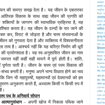
पाठशाला
आदर्श
आद
जीवन की समग्र समझ देता है। यह जीवन के एकतरफा
आधुनिक म
विधान
उ
आंतिरक विकास के साथ वाह्य जीवन की प्रगति को
उत्तरा
क्तियों के जागरण की स्वाभाविक प्रक्रिया है, यह
सेंट्रल ज
फार्मिंग
औच
िश्चित करता है। यह जीवन के दव्न्दों के पार जाने की
कविता
रुबरु कर, विराट से जोड़ता है और चरम संभावनाओं के
हिमालय
कुल्लू-
वन को गुणवता देता है और व्यक्तित्व में विश्वसनीयता
विश्वविद्य
गंगा
गंगा
ला तत्व है। आश्चर्य नहीं कि यह चरित्र निर्माण की धूरी
हिमाल
रने की प्रयोगशाला है। यह स्व-अनुशासित जीवन का नाम
शक्तिपीठ
विकास
ग
ुरत यहीं कहीं सही मायने में पूर्ण होती है। शांति
,
निर्माण
च
 पूर्णता पाती है। जीवन के चरम एवं परम विकास की
चिदाम्बरम
से हरिद्वा
संभव बनती हैं। मनुष्य अपने भाग्य विधाता होने का भाव
गीत
जिम्म
 कि जिन भी महापुरुषों, महामानवों एवं देवमानवों को हम
जीने की
बोध
जीवन
 सुमरण-अनुकरण करते हैं, अध्यात्म किसी न किसी रुप में
जीवन-मृत
टाटानगर 
 है।
ट्रेकिंग
ट
ात्म पथ के अनिवार्य सोपान
तनाव
ता
तीर्थ स्थ
आत्मानुसंधान
– अपनी खोज में निकला पथिक जाने
दिल्ली
दि