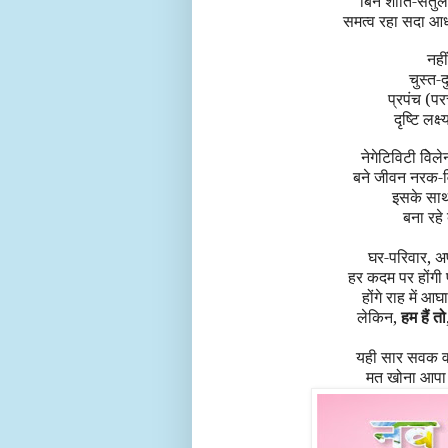
बिन शांति-संतु
समत्व रहा सदा आधा
नही
चुस्त-
प्रपंच (पर
दृष्टि
लक्ष
नेगेटिविटी विेल
बने जीवन नरक-वि
इसके साथ
बना रह
घर-परिवार, अ
हर कदम पर होंगी प
होंगे राह में आ
लेकिन,
हम हैं तो, 
यही सार सवक वर
मत खोना आपा