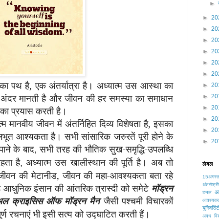
►
►
20
►
20
►
20
►
20
►
20
►
20
का पथ है, एक अंतर्यात्रा है। अध्यात्म उस आस्था का
►
20
े अंदर मानती है और जीवन की हर समस्या का समाधान
►
20
►
20
ते का प्रयास करती है।
►
20
्म मानवीय जीवन में अंतर्निहित दिव्य विशेषता है, इसका
►
20
लभूत आश्यकता है। सभी सांसारिक जरुरतें पूरी होने के
►
20
ाने के बाद
सभी तरह की भौतिक सुख-समृद्धि-उपलब्धि
,
हता है
अध्यात्म उस खालीस्थान की पूर्ति है। अब तो
,
लेबल
से जीवन की मेटानीड, जीवन की महा-आवश्यकता बता रहे
15अगस्
हे आधुनिक इंसान की आंतरिक त्रास्दी को समेटे
मॉड्रन
अंतर्राष्
अध
टनल
ुअल क्राइसिस ऑफ मॉड्रन
मैन
जैसी पश्चमी विचारकों
आवश्यक
यूनिवर्सि
पूर्ण रचनाएं भी इसी सत्य को उद्घाटित करती हैं।
अवध विश्