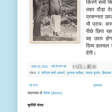
किरणें सभी सि
लहर दौड़ा द
प्रसन्नता उमड
भी प्रायः वा
पीछे छिपा र
वह उदय होग
दिव्य हलचल उ
देंगी।
-
नवंबर 30, 2016
कोई टिप्पणी नहीं:
लेबल:
पं. श्रीराम शर्मा आचार्य
,
पुस्तक समीक्षा
,
यात्रा वृतांत
,
हिमालय
नई पोस्ट
मुख्यपृष्ठ
सदस्यता लें
संदेश (Atom)
चुनींदी पोस्ट