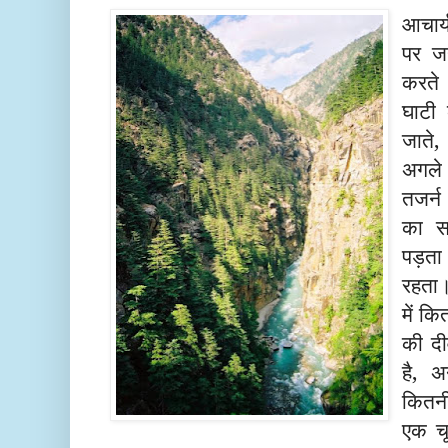
आचार्
पर ज
करते 
घाटी 
जाते,
अगले
तजर्
का सह
पड़त
रहता।
में क
की दी
है, अ
कितन
एक
चू