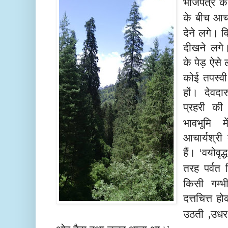
भोजपत्र के द
के बीच आचा
देने लगे। व
दीखने लगे
के पेड़ ऐसे 
कोई तपस्वी
हों। देवदा
प्रहरी की
भावभूमि म
आचार्यश्री
हैं।
वयोवृद
‘
तरह पर्वत 
किसी गम्भ
दत्तचित्त ह
उठती
,
उधर