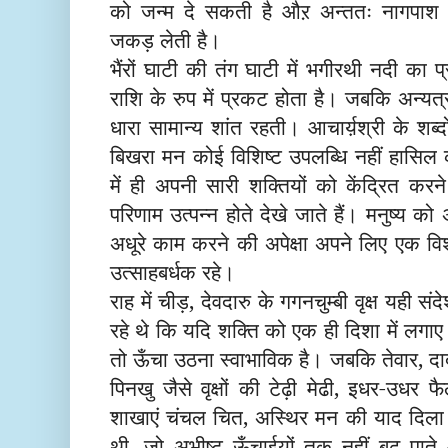
को जन्
म दे सकती है औऱ अन्ततः नागपाश
ज
कड़ लेती है।
भैंरों घाटी की तंग घाटी में
भगीरथी नदी का प
राशि के रुप में प्रकट होता है। जबकि अन्यत
धारा सामान्य शांत रहती। आचार्य़श्री के
शब्दो
बिखरा मन कोई विशिष्ट उपलब्धि नहीं हासिल क
में ही अपनी सारी शक्तियों को केंद्रित कर
परिणाम उत्पन्न होते देखे जाते हैं। मनुष्य को अ
अधूरे काम करने की अपेक्षा अपने लिए एक विशेष
उत्साहबर्धक रहे।
राह में चीड़, देवदारु के गगनचुम्बी वृक्ष यही संदे
रहे थे कि
यदि
शक्ति को एक ही दिशा में लगाए 
तो ऊँच
उठना स्वाभाविक है। जबकि तेवार, दा
पिनखु
जैसे वृक्षों की टेढ़ी मेढी, इधर-उधर फ
शाखाएं चंचल चित, अस्थिर मन की याद दिला
थी
,
जो अभीष्ट ऊँचाईयों तक नहीं बढ़ पात