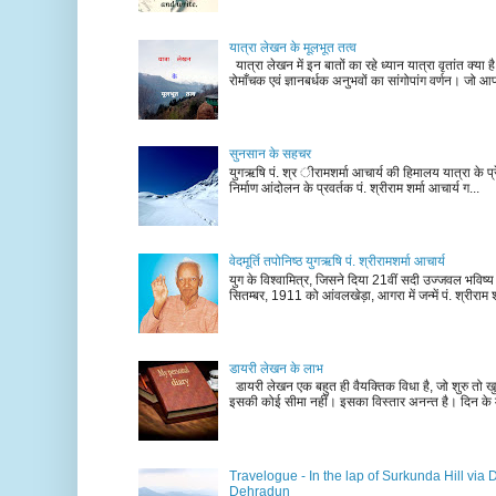
यात्रा लेखन के मूलभूत तत्व
यात्रा लेखन में इन बातों का रहे ध्यान यात्रा वृतांत क्या ह
रोमाँचक एवं ज्ञानबर्धक अनुभवों का सांगोपांग वर्णन। जो आ
सुनसान के सहचर
युगऋषि पं. श्र ीरामशर्मा आचार्य की हिमालय यात्रा के प्र
निर्माण आंदोलन के प्रवर्तक पं. श्रीराम शर्मा आचार्य ग...
वेदमूर्ति तपोनिष्ठ युगऋषि पं. श्रीरामशर्मा आचार्य
युग के विश्वामित्र, जिसने दिया 21वीं सदी उज्जवल भविष्
सितम्बर, 1911 को आंवलखेड़ा, आगरा में जन्में पं. श्रीराम श
डायरी लेखन के लाभ
डायरी लेखन एक बहुत ही वैयक्तिक विधा है, जो शुरु तो खु
इसकी कोई सीमा नहीं। इसका विस्तार अनन्त है। दिन के म
Travelogue - In the lap of Surkunda Hill via 
Dehradun