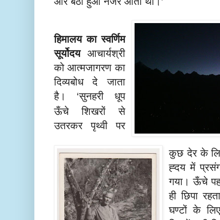
ओर बैठा हुआ नजर आता था।
’
हिमालय का स्वर्णिम
सूर्योदय
आचार्यश्री
को आत्मजागरण का
दिव्यबोध दे जाता
है।
सुनहरी धूप
‘
ऊँचे शिखरों से
उतरकर पृथ्वी पर
कुछ देर के 
ह्दय में प्रस
गया। ऊँचे पह
ही छिपा रहता
घण्टों के लि