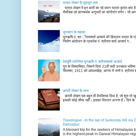
यात्रा लेखन के मूलभूत तत्व
यात्रा लेखन में इन बातों का रहे ध्यान यात्रा वृतांत क्या ह
रोमाँचक एवं ज्ञानबर्धक अनुभवों का सांगोपांग वर्णन। जो आ
सुनसान के सहचर
युगऋषि पं. श्र ीरामशर्मा आचार्य की हिमालय यात्रा के प्र
निर्माण आंदोलन के प्रवर्तक पं. श्रीराम शर्मा आचार्य ग...
वेदमूर्ति तपोनिष्ठ युगऋषि पं. श्रीरामशर्मा आचार्य
युग के विश्वामित्र, जिसने दिया 21वीं सदी उज्जवल भविष्
सितम्बर, 1911 को आंवलखेड़ा, आगरा में जन्में पं. श्रीराम श
डायरी लेखन के लाभ
डायरी लेखन एक बहुत ही वैयक्तिक विधा है, जो शुरु तो खु
इसकी कोई सीमा नहीं। इसका विस्तार अनन्त है। दिन के म
Travelogue - In the lap of Surkunda Hill via 
Dehradun
A blessed trip for the seekers of Himalayan
is the highest peak in Garwal Himalayan reg