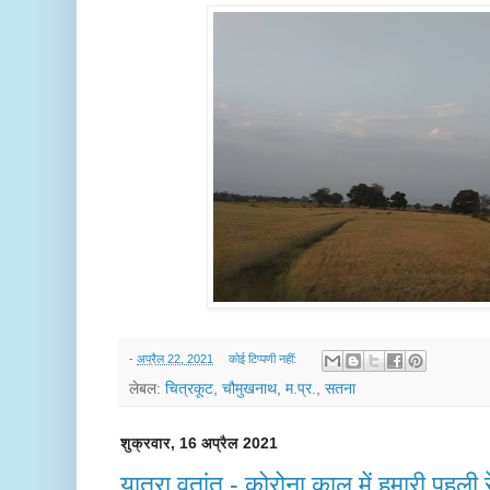
-
अप्रैल 22, 2021
कोई टिप्पणी नहीं:
लेबल:
चित्रकूट
,
चौमुखनाथ
,
म.प्र.
,
सतना
शुक्रवार, 16 अप्रैल 2021
यात्रा वृतांत - कोरोना काल में हमारी पहली 