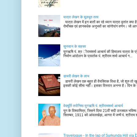
यात्रा लेखन के मूलभूत तत्व
यात्रा लेखन में इन बातों का रहे ध्यान यात्रा वृतांत क्या ह
रोमाँचक एवं ज्ञानबर्धक अनुभवों का सांगोपांग वर्णन। जो आ
सुनसान के सहचर
युगऋषि पं. श्र ीरामशर्मा आचार्य की हिमालय यात्रा के प्र
निर्माण आंदोलन के प्रवर्तक पं. श्रीराम शर्मा आचार्य ग...
डायरी लेखन के लाभ
डायरी लेखन एक बहुत ही वैयक्तिक विधा है, जो शुरु तो खु
इसकी कोई सीमा नहीं। इसका विस्तार अनन्त है। दिन के म
वेदमूर्ति तपोनिष्ठ युगऋषि पं. श्रीरामशर्मा आचार्य
युग के विश्वामित्र, जिसने दिया 21वीं सदी उज्जवल भविष्
सितम्बर, 1911 को आंवलखेड़ा, आगरा में जन्में पं. श्रीराम श
Travelogue - In the lap of Surkunda Hill via 