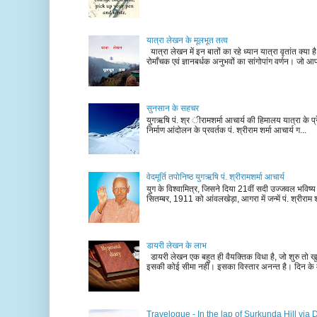
यात्रा लेखन के मूलभूत तत्व
यात्रा लेखन में इन बातों का रहे ध्यान यात्रा वृतांत क्या ह
रोमाँचक एवं ज्ञानबर्धक अनुभवों का सांगोपांग वर्णन। जो आ
सुनसान के सहचर
युगऋषि पं. श्र ीरामशर्मा आचार्य की हिमालय यात्रा के प्र
निर्माण आंदोलन के प्रवर्तक पं. श्रीराम शर्मा आचार्य ग...
वेदमूर्ति तपोनिष्ठ युगऋषि पं. श्रीरामशर्मा आचार्य
युग के विश्वामित्र, जिसने दिया 21वीं सदी उज्जवल भविष्
सितम्बर, 1911 को आंवलखेड़ा, आगरा में जन्में पं. श्रीराम श
डायरी लेखन के लाभ
डायरी लेखन एक बहुत ही वैयक्तिक विधा है, जो शुरु तो खु
इसकी कोई सीमा नहीं। इसका विस्तार अनन्त है। दिन के म
Travelogue - In the lap of Surkunda Hill via 