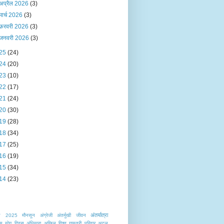
अप्रैल 2026
(3)
मार्च 2026
(3)
फ़रवरी 2026
(3)
जनवरी 2026
(3)
25
(24)
24
(20)
23
(10)
22
(17)
21
(24)
20
(30)
19
(28)
18
(34)
17
(25)
16
(19)
15
(34)
14
(23)
अंतर्यात्रा
त
2025 मौनसून
अंग्रेजी
अंतर्मुखी जीवन
ट्रीय योग दिवस
अंधियारा
अखिल विश्व गायत्री परिवार
अटल