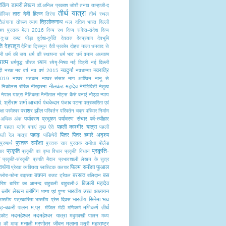
रैकिंग
डायरी लेखन
डॉ.अनिल प्रकाश जोशी
तनाव
तान्हाजी-द
तीर्थ यात्रा
तारा देवी हिल्ज
ॉरियर
तिरंगा
तीर्थ स्थल
त्रिलोकनाथ
तैलंगाना
तोरूण
त्याग
थल
दक्षिण भारत
दिल्ली
िश्व पुस्तक मेला 2016
दिव्य रथ
दिव्य संकेत-संदेश
दिव्य
दुःख कष्ट पीड़ा
दुर्दशा-दुर्गति
देवतरु
देवप्रयाग
देवभूमि
ति
देहरादून
दैनिक ट्रिब्यून
दैवी प्रकोप
दोहरा नाला
धनवाद से
ली
धर्म की जय
धर्म की स्थापना
धर्म भाव
धर्म वनाम अध्यात्म
यात्म
ध्यान
धर्मयुद्ध
धीरज
ध्येयृ-निष्ठा
नई टिहरी
नई दिल्ली
नवदुर्गा
नवरात्रि
ी
नरक
नव वर्ष
नव वर्ष 2015
नवधान्या
2019
नश्वर भटकन
नश्वर संसार
नाग आश्विन
नानू से
नीलकंठ महादेव
निकोलस रोरिक
नीरझरना
नेगेटिविटी
नेतृत्व
नेपाल यात्रा
नैतिकता
नैनीताल
नोट्स कैसे बनाएं
नोेएडा
न्याय
पं. श्रीराम शर्मा आचार्य
पंचकेदार
पंजाब
पटना
पत्रकारिता एवं
पराशर झील
्षा
परमेश्वर
परिवर्तन
परिवर्तन चक्र
परिवार निर्माण
पर्यावरण प्रदूषण
पर्यावरण संचार
पर्व-त्यौहार
में अधिक अंक
ण
पहली काश्मीर यात्रा
पहला ब्लॉग बनाएं कुछ ऐसे
पहली
पहाड़
पितर
पितर हमारे अदृश्य
हली रेल यात्रा
पांडिचेरी
पुस्तक समीक्षा
पुरुषार्थ
पुस्तक सार
पु्स्तक समीक्षा
पोलैंंड
प्रकृति-
प्रकृति
यार
प्रकृति का कृपा विधान
प्रकृति विधान
प्रकृति-संस्कृति
प्रगति मैदान
प्रभावशाली लेखन के सुत्र
रार्थना
फिल्म समीक्षा
फुआल
प्रेरक व्यक्तित्व
प्लास्टिक क्लचर
बचपन
बरसात
बस
्लोरा-फोना
बक्रता
बजट ट्रैवल
बलिदान
बिजली महादेव
ारिश
बारिश का आनन्द
बाहुबली
बाहुबली-2
ब्लॉग लेखन
ब्लॉगिंग
भारतीय उच्च अध्ययन
भाग्य एवं पुण्य
भारतीय सिनेमा
भाव
भारतीय पत्रकारिता
भारतीय प्रेस दिवस
ेड़-बकरी पालन
म.प्र.
मणिकर्ण तीर्थ
मंजिल
मंडी
मणिकर्ण
मदमहेश्वर
मदमहेश्वर यात्रा
दकोट
मधुमक्खी पालन
मध्य
मनाली
मरणोतर जीवन
मलाना
महाराष्ट्र
 की माया
मसूरी