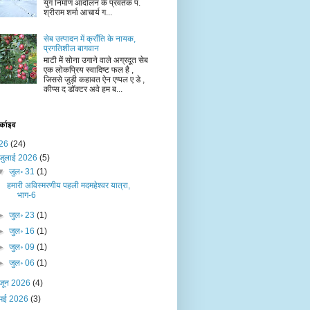
युग निर्माण आंदोलन के प्रवर्तक पं.
श्रीराम शर्मा आचार्य ग...
सेब उत्पादन में क्राँति के नायक,
प्रगतिशील बागवान
माटी में सोना उगाने वाले अग्रदूत सेब
एक लोकप्रिय स्वादिष्ट फल है ,
जिससे जुड़ी कहावत ऐन एप्पल ए डे ,
कीप्स द डॉक्टर अवे हम ब...
र्काइव
26
(24)
जुलाई 2026
(5)
▼
जुल॰ 31
(1)
हमारी अविस्मरणीय पहली मदमहेश्वर यात्रा,
भाग-6
►
जुल॰ 23
(1)
►
जुल॰ 16
(1)
►
जुल॰ 09
(1)
►
जुल॰ 06
(1)
जून 2026
(4)
मई 2026
(3)