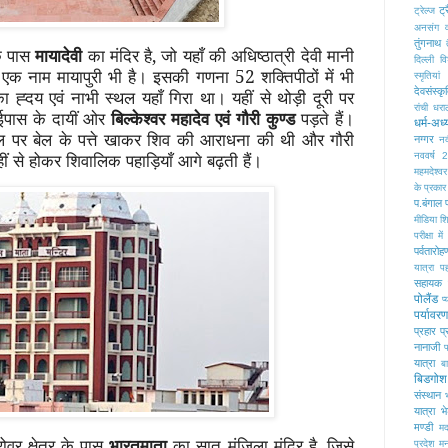
ट्
ट्रेल्ज
अनसंग व
तुंगनाथ
के पास
मायादेवी
का मंदिर है, जो यहाँ की अधिष्ठात्री देवी मानी
दिल्ली व
र का एक नाम मायापुरी भी है। इसकी गणना 52 शक्तिपीठों में भी
स्मृतियां
देवसंस्कृ
ा ह्दय एवं नाभी स्थल यहाँ गिरा था। यहीं से थोड़ी दूरी पर
रांची
धरा
ईपास के दायीं ओर
बिल्केश्वर महादेव एवं गौरी कुण्ड
पड़ते हैं।
धर्म-अध्
 स्थल पर बेल के पत्ते खाकर शिव की आराधना की थी और गौरी
नग्गर
नद
हीं से होकर शिवालिक पहाड़ियाँ आगे बढ़ती हैं।
नववर्ष 
महमदेश्वर
के प्रकार
प.बंगाल
मीडिया शिक
परीक्षा 
पर्वतारोह
यात्रा
प
सहायक
पोलैंड
प्
पर्यावरण
प्रहार
प्
नानाजी
फ
यात्रा
ब
बिडगोश
संस्थान
यात्रा
भ
मण्डी
म
रोवर क्षेत्र के पास
भारतमाता
का सात मंजिला मंदिर है, जिसे
प्रदेश
मन