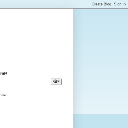
 खोजें
w me