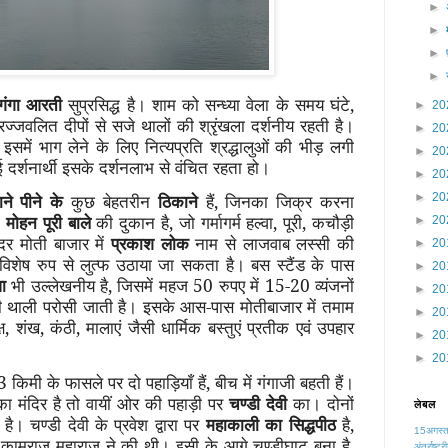
►
►
►
►
गंगा आरती
सुप्रसिद्ध है। शाम को सन्ध्या वेला के समय घंटे,
►
20
ज्जवलित दीपों से सजे थालों की श्रृंखला दर्शनीय रहती है।
►
20
इसमें भाग लेने के लिए नित्यप्रति श्रद्धालुओं की भीड़ लगी
►
20
ई दर्शनार्थी इसके दर्शनलाभ से वंचित रहता हो।
►
20
ने पीने के
कुछ बेहतरीन
ठिकाने
हैं, जिनका जिक्र करना
►
20
ी
मोहन पूरी बाले
की दुकान है, जो गर्मागर्म हल्वा, पूरी, कचौड़ी
►
20
दर मोती बाजार में
प्रकाश लोक
नाम से लाजवाब लस्सी की
►
20
ं विशेष रुप से लुत्फ उठाया जा सकता है। बस स्टैंड के पास
►
20
ा
भी उल्लेखनीय है, जिसमें महज 50 रुपए में 15-20 व्यंजनों
►
20
राती थाली परोसी जाती है। इसके आस-पास मोतीबाजार में तमाम
►
20
ाक्ष, शंख, कंठी, मालाएं जैसी धार्मिक बस्तुएं प्रतीक एवं उपहार
►
20
►
20
किमी के फासले पर दो पहाड़ियाँ हैं, बीच में गंगाजी बहती हैं।
ा मंदिर है तो वायीं ओर की पहाड़ी पर
चण्डी देवी
का। दोनों
लेबल
ै। चण्डी देवी के प्रवेश द्वारा पर
महाकाली का सिद्धपीठ
है,
15अगस्
 कामराज महाराज ने की थी। इसी के आगे चण्डीघाट बना है,
अंतर्राष्