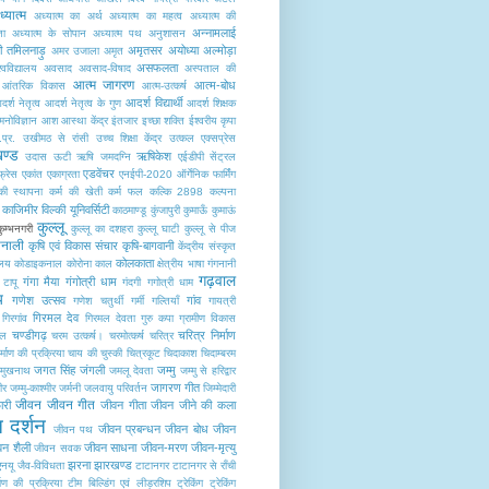
्यात्म
अध्यात्म का अर्थ
अध्यात्म का महत्व
अध्यात्म की
अन्नामलाई
ता
अध्यात्म के सोपान
अध्यात्म पथ
अनुशासन
टी तमिलनाड़ु
अमृतसर
अयोध्या
अल्मोड़ा
अमर उजाला
अमृत
असफलता
वविद्यालय
अवसाद
अवसाद-विषाद
अस्पताल की
आत्म जागरण
आत्म-बोध
आंतरिक विकास
आत्म-उत्कर्ष
आदर्श विद्यार्थी
र्श नेतृत्व
आदर्श नेतृत्व के गुण
आदर्श शिक्षक
नोविज्ञान
आश
आस्था केंद्र
इंतजार
इच्छा शक्ति
ईश्वरीय कृपा
.प्र.
उखीमठ से रांसी
उच्च शिक्षा केंद्र
उत्कल एक्सप्रेस
खण्ड
ऋषिकेश
उदास
ऊटी
ऋषि जमदग्नि
एईडीपी सेंट्रल
एडवेंचर
फ्रेस
एकांत
एकाग्रता
एनईपी-2020
ऑर्गेनिक फार्मिंग
की स्थापना
कर्म की खेती
कर्म फल
कल्कि 2898
कल्पना
काजिमीर विल्की यूनिवर्सिटी
काठमाण्डू
कुंजापुरी
कुमाऊँ
कुमाऊं
कुल्लू
कुम्भनगरी
कुल्लू का दशहरा
कुल्लू घाटी
कुल्लू से पीज
मानाली
कृषि एवं विकास संचार
कृषि-बागवानी
केंद्रीय संस्कृत
कोलकाता
ालय
कोडाइकनाल
कोरोना काल
क्षेत्रीय भाषा
गंगनानी
गढ़वाल
गंगा मैया
गंगोत्री धाम
 टापू
गंदगी
गगोत्री धाम
य
गणेश उत्सव
गांव
गणेश चतुर्थी
गर्मी
गल्तियाँ
गायत्री
गिरमल देव
गिरगांव
गिरमल देवता
गुरु कपा
ग्रामीण विकास
चण्डीगढ़
चरित्र निर्माण
पल
चरम उत्कर्ष।
चरमोत्कर्ष
चरित्र
र्माण की प्रक्रिया
चाय की चुस्की
चित्रकूट
चिदाकाश
चिदाम्बरम
जगत सिंह जंगली
जम्मु
ौमुखनाथ
जमलू देवता
जम्मु से हरिद्वार
जागरण गीत
ीर
जम्मु-काश्मीर
जर्मनी
जलवायु परिवर्तन
जिम्मेदारी
जीवन
जीवन गीत
री
जीवन गीता
जीवन जीने की कला
 दर्शन
जीवन प्रबन्धन
जीवन बोध
जीवन
जीवन पथ
वन शैली
जीवन साधना
जीवन-मरण
जीवन-मृत्यु
जीवन सवक
झरना
झारखण्ड
एनयू
जैव-विविधता
टाटानगर
टाटानगर से राँची
माण की प्रक्रिया
टीम बिल्डिंग एवं लीड़रशिप
ट्रेकिंग
ट्रेकिंग