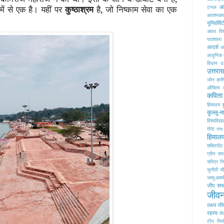
 में से एक है। यहीं पर
कुष्ठाश्रम
है, जो निष्काम सेवा का एक
अध
टनल
आवश्यक
यूनिवर्सि
अवध विश्
पाठशाला
आदर्श
आद
आधुनिक म
विधान
उ
उत्तरा
जोन क्राँ
औचित्य 
कविता
हिमालय
कुल्लू-
विश्वविद्य
गंगा
गंगा
हिमाल
शक्तिपीठ
ग्रीन एप्
चरित्र नि
चुनौती
च
जम्मु-कश्म
जीप सफा
जीवन
लक्ष्य
जी
रहस्य
जे
टीन निर्