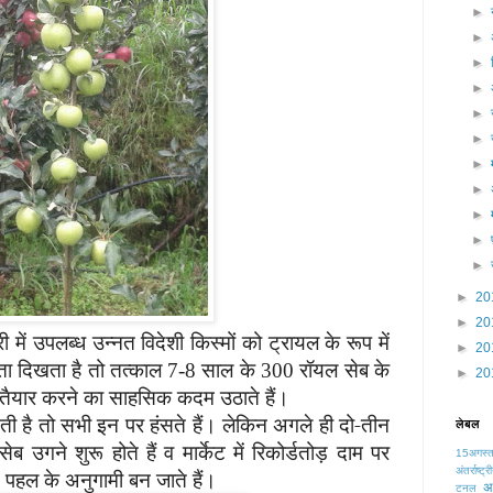
►
►
►
►
►
►
►
►
►
►
►
►
20
►
20
री में उपलब्ध उन्नत विदेशी किस्मों को ट्रायल के रूप में
►
20
ा दिखता है तो तत्काल
साल के
रॉयल सेब के
7-8
300
►
20
तैयार करने का साहसिक कदम उठाते हैं।
ती है तो सभी इन पर हंसते हैं। लेकिन अगले ही
दो-तीन
लेबल
सेब उगने शुरू होते हैं व मार्केट
में रिकोर्डतोड़ दाम पर
15अगस्
अंतर्राष्
स पहल के अनुगामी
बन जाते हैं।
अध
टनल