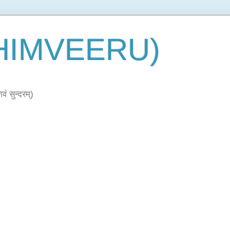
 (HIMVEERU)
ं सुन्दरम्)