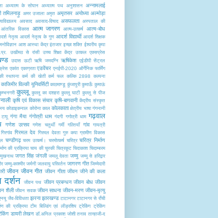
अन्नामलाई
ता
अध्यात्म के सोपान
अध्यात्म पथ
अनुशासन
टी तमिलनाड़ु
अमृतसर
अयोध्या
अल्मोड़ा
अमर उजाला
अमृत
असफलता
वविद्यालय
अवसाद
अवसाद-विषाद
अस्पताल की
आत्म जागरण
आत्म-बोध
आंतरिक विकास
आत्म-उत्कर्ष
आदर्श विद्यार्थी
र्श नेतृत्व
आदर्श नेतृत्व के गुण
आदर्श शिक्षक
नोविज्ञान
आश
आस्था केंद्र
इंतजार
इच्छा शक्ति
ईश्वरीय कृपा
.प्र.
उखीमठ से रांसी
उच्च शिक्षा केंद्र
उत्कल एक्सप्रेस
खण्ड
ऋषिकेश
उदास
ऊटी
ऋषि जमदग्नि
एईडीपी सेंट्रल
एडवेंचर
फ्रेस
एकांत
एकाग्रता
एनईपी-2020
ऑर्गेनिक फार्मिंग
की स्थापना
कर्म की खेती
कर्म फल
कल्कि 2898
कल्पना
काजिमीर विल्की यूनिवर्सिटी
काठमाण्डू
कुंजापुरी
कुमाऊँ
कुमाऊं
कुल्लू
कुम्भनगरी
कुल्लू का दशहरा
कुल्लू घाटी
कुल्लू से पीज
मानाली
कृषि एवं विकास संचार
कृषि-बागवानी
केंद्रीय संस्कृत
कोलकाता
ालय
कोडाइकनाल
कोरोना काल
क्षेत्रीय भाषा
गंगनानी
गढ़वाल
गंगा मैया
गंगोत्री धाम
 टापू
गंदगी
गगोत्री धाम
य
गणेश उत्सव
गांव
गणेश चतुर्थी
गर्मी
गल्तियाँ
गायत्री
गिरमल देव
गिरगांव
गिरमल देवता
गुरु कपा
ग्रामीण विकास
चण्डीगढ़
चरित्र निर्माण
पल
चरम उत्कर्ष।
चरमोत्कर्ष
चरित्र
र्माण की प्रक्रिया
चाय की चुस्की
चित्रकूट
चिदाकाश
चिदाम्बरम
जगत सिंह जंगली
जम्मु
ौमुखनाथ
जमलू देवता
जम्मु से हरिद्वार
जागरण गीत
ीर
जम्मु-काश्मीर
जर्मनी
जलवायु परिवर्तन
जिम्मेदारी
जीवन
जीवन गीत
री
जीवन गीता
जीवन जीने की कला
 दर्शन
जीवन प्रबन्धन
जीवन बोध
जीवन
जीवन पथ
वन शैली
जीवन साधना
जीवन-मरण
जीवन-मृत्यु
जीवन सवक
झरना
झारखण्ड
एनयू
जैव-विविधता
टाटानगर
टाटानगर से राँची
माण की प्रक्रिया
टीम बिल्डिंग एवं लीड़रशिप
ट्रेकिंग
ट्रेकिंग
रैकिंग
डायरी लेखन
डॉ.अनिल प्रकाश जोशी
तनाव
तान्हाजी-द