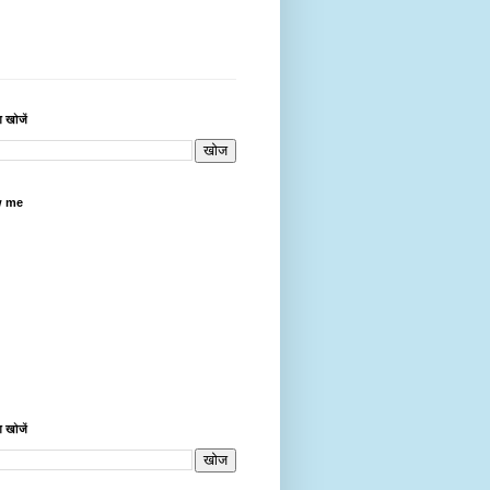
 खोजें
w me
 खोजें