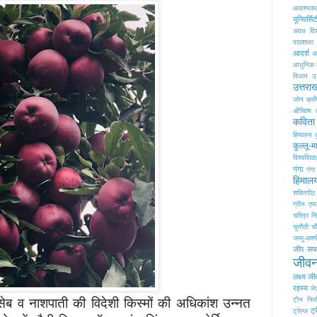
आवश्यक
यूनिवर्सि
अवध विश्
पाठशाला
आदर्श
आद
आधुनिक म
विधान
उ
उत्तरा
जोन क्राँ
औचित्य 
कविता
हिमालय
कुल्लू-
विश्वविद्य
गंगा
गंगा
हिमाल
शक्तिपीठ
ग्रीन एप्
चरित्र नि
चुनौती
च
जम्मु-कश्म
जीप सफा
जीवन
लक्ष्य
जी
रहस्य
जे
ब व नाशपाती की विदेशी किस्मों
की अधिकांश उन्नत
टीन निर्
ट्
ट्रेल्ज