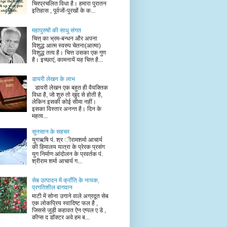
चिरप्रचलित विधा है। हमारा पुरातन
इतिहास , पूर्वजों-पुरखों के क...
महापुरुषों की साधु संगत
चित्त् का भ्रम-बन्धन और अपना
विशुद्ध आत्म स्वरुप चेतना(आत्मा)
विशुद्ध तत्व है। चित्त उसका एक गुण
है। इच्छाएं, कामनायें यह चित्त है...
डायरी लेखन के लाभ
डायरी लेखन एक बहुत ही वैयक्तिक
विधा है, जो शुरु तो खुद से होती है,
लेकिन इसकी कोई सीमा नहीं।
इसका विस्तार अनन्त है। दिन के
महत्व...
सुनसान के सहचर
युगऋषि पं. श्र ीरामशर्मा आचार्य
की हिमालय यात्रा के प्रेरक प्रसंग
युग निर्माण आंदोलन के प्रवर्तक पं.
श्रीराम शर्मा आचार्य ग...
सेब उत्पादन में क्राँति के नायक,
प्रगतिशील बागवान
माटी में सोना उगाने वाले अग्रदूत सेब
एक लोकप्रिय स्वादिष्ट फल है ,
जिससे जुड़ी कहावत ऐन एप्पल ए डे ,
कीप्स द डॉक्टर अवे हम ब...