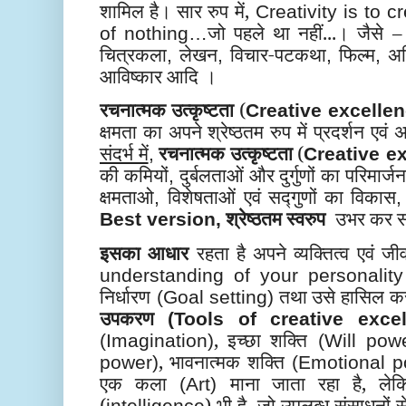
शामिल है। सार रुप में,
Creativity is to c
जो पहले था नहीं...। जैसे
of
nothing…
चित्रकला
लेखन
विचार-पटकथा
फिल्म
अ
,
,
,
,
आविष्कार आदि
।
रचनात्मक उत्कृष्टता
(
Creative excelle
क्षमता का अपने श्रेष्ठतम रुप में प्रदर्शन एवं 
संदर्भ में
रचनात्मक उत्कृष्टता
(
,
Creative e
की कमियों
दुर्बलताओं और दुर्गुणों का परिमार्जन
,
क्षमताओ
विशेषताओं एवं सद्गुणों का विकास
,
,
श्रेष्ठतम स्वरुप
उभर कर स
Best version,
इसका आधार
रहता है अपने व्यक्तित्व एवं
understanding of your personality
निर्धारण
तथा उसे हासिल करन
(Goal setting)
उपकरण
(Tools of creative excel
, इच्छा शक्ति
(Imagination)
(Will powe
, भावनात्मक शक्ति
power)
(Emotional p
एक कला
माना जाता रहा है, लेकि
(Art)
(
) भी है, जो उपलब्ध संसाधनों
intelligence