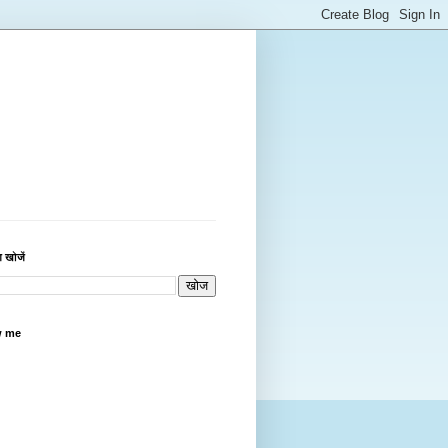
 खोजें
w me