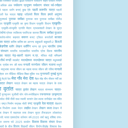
पराशर झील
्षा
परमेश्वर
परिवर्तन
परिवर्तन चक्र
परिवार निर्माण
पर्यावरण प्रदूषण
पर्यावरण संचार
पर्व-त्यौहार
में अधिक अंक
ण
पहली काश्मीर यात्रा
पहला ब्लॉग बनाएं कुछ ऐसे
पहली
पहाड़
पितर
पितर हमारे अदृश्य
हली रेल यात्रा
पांडिचेरी
पुस्तक समीक्षा
पुरुषार्थ
पुस्तक सार
पु्स्तक समीक्षा
पोलैंंड
प्रकृति-
प्रकृति
यार
प्रकृति का कृपा विधान
प्रकृति विधान
प्रकृति-संस्कृति
प्रगति मैदान
प्रभावशाली लेखन के सुत्र
रार्थना
फिल्म समीक्षा
फुआल
प्रेरक व्यक्तित्व
प्लास्टिक क्लचर
बचपन
बरसात
फ्लोरा-फोना
बक्रता
बजट ट्रैवल
बनतोली
बस यात्रा
बिजली
बारिश
बारिश का आनन्द
बाहुबली
बाहुबली-2
बिडगोश
ब्लॉग लेखन
ब्लॉगिंग
भारतीय उच्च
भाग्य एवं पुण्य
संस्थान
भारतीय
भारतीय पत्रकारिता
भारतीय प्रेस दिवस
ाव यात्रा
भेड़-बकरी पालन
म.प्र.
मंजिल
मंडी
मणिकर्ण
तीर्थ
मण्डी
मदमहेश्वर
मदमहेश्वर यात्रा
मदकोट
मधुमक्खी
मनाली
मरणोतर जीवन
मलाना
्य प्रदेश
मन की माया
मसूरी
मानाली
मातृभाषा
मानव जीवन का महत्व
मानव जीवन की गरिमा
मुनस्यारी
मुम्बई
मूल्य
श्रित वन
मीडिया
मीडिया शिक्षा
मुक्ति पथ
मेरा गाँव मेरा देश
यु
मेट्रो रेल
मैहर
मोह
मौन
मौसम गर्मी का
यात्रा लेखन
यात्रा लेखन का महत्व
यात्रा लेखन के तत्व
ा वृतांत
यात्रा वृतांत लेखन
यात्रा-
यात्रा संस्मरण
ं
रचनात्मक उत्कृष्टता
युगसृजन
यूजीसी
योग
योग-मनोविज्ञान
रसोल
राँची
राँसी
राधा स्वामी सत्संग डेरा ब्यास
रानीखेत
राम मंदिर
रेल यात्रा
रुष्ट प्रकृति
ा
राष्ट्र निर्माण
रुद्राक्ष मोती
रोहतांग
लाहौल
लेखन कला
ष्य निर्धारण
लक्ष्य भेदन
लेखन
लेखन में
्व
लेखन में सहायक तत्व
लेखन सुत्र
लैंसडाउन
लोकतंत्र
वंदे भारत एक्सप्रेस
वर्तमान
वर्ष-2020
वर्षा ऋतु
वशिष्ठ तप्त-
विकास
विकास संचार
ंत
वसन्त पर्व 2025
वाल्डेन
विचार
विजय
चारों के बीज
विद्यार्थी जीवन
वियोग-विछोह
विश्वास
वेब-