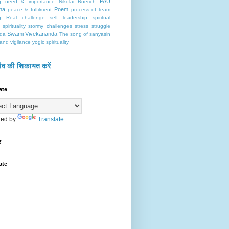
PAU
g
need & importance
Nikolai Roerich
na
Poem
peace & fulfilment
process of team
g
Real challenge
self leadership
spiritual
spirituality
stormy challenges
stress
struggle
Swami Vivekananda
da
The song of sanyasin
hand
vigilance
yogic spirituality
र्ताव की शिकायत करें
ate
ed by
Translate
र
ate