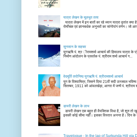
यात्रा लेखन के मूलभूत तत्व
यात्रा लेखन में इन बातों का रहे ध्यान यात्रा वृतांत क्या ह
रोमाँचक एवं ज्ञानबर्धक अनुभवों का सांगोपांग वर्णन। जो आ
सुनसान के सहचर
युगऋषि पं. श्र ीरामशर्मा आचार्य की हिमालय यात्रा के प्र
निर्माण आंदोलन के प्रवर्तक पं. श्रीराम शर्मा आचार्य ग...
वेदमूर्ति तपोनिष्ठ युगऋषि पं. श्रीरामशर्मा आचार्य
युग के विश्वामित्र, जिसने दिया 21वीं सदी उज्जवल भविष्
सितम्बर, 1911 को आंवलखेड़ा, आगरा में जन्में पं. श्रीराम श
डायरी लेखन के लाभ
डायरी लेखन एक बहुत ही वैयक्तिक विधा है, जो शुरु तो खु
इसकी कोई सीमा नहीं। इसका विस्तार अनन्त है। दिन के म
Travelogue - In the lap of Surkunda Hill via 