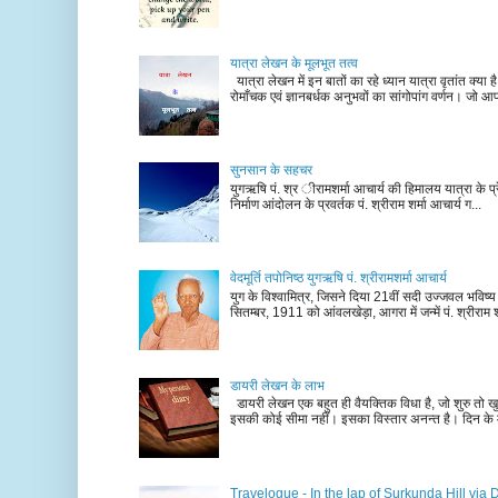
यात्रा लेखन के मूलभूत तत्व
यात्रा लेखन में इन बातों का रहे ध्यान यात्रा वृतांत क्या ह
रोमाँचक एवं ज्ञानबर्धक अनुभवों का सांगोपांग वर्णन। जो आ
सुनसान के सहचर
युगऋषि पं. श्र ीरामशर्मा आचार्य की हिमालय यात्रा के प्र
निर्माण आंदोलन के प्रवर्तक पं. श्रीराम शर्मा आचार्य ग...
वेदमूर्ति तपोनिष्ठ युगऋषि पं. श्रीरामशर्मा आचार्य
युग के विश्वामित्र, जिसने दिया 21वीं सदी उज्जवल भविष्
सितम्बर, 1911 को आंवलखेड़ा, आगरा में जन्में पं. श्रीराम श
डायरी लेखन के लाभ
डायरी लेखन एक बहुत ही वैयक्तिक विधा है, जो शुरु तो खु
इसकी कोई सीमा नहीं। इसका विस्तार अनन्त है। दिन के म
Travelogue - In the lap of Surkunda Hill via 