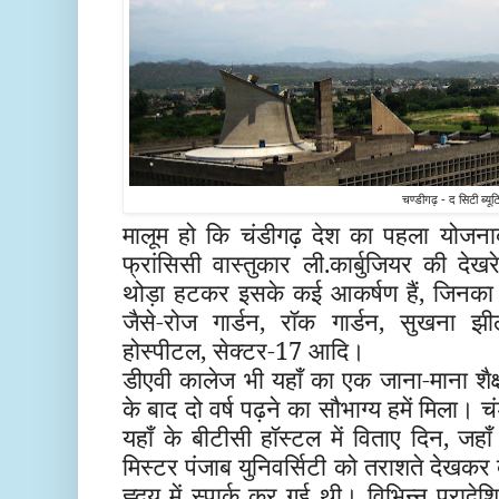
चण्डीगढ़ - द सिटी ब्य
मालूम हो कि चंडीगढ़ देश का पहला योजना
फ्रांसिसी वास्तुकार ली.कार्बुजियर की देखर
थोड़ा हटकर इसके कई आकर्षण हैं, जिनक
जैसे-रोज गार्डन, रॉक गार्डन, सुखना झील,
होस्पीटल, सेक्टर-17 आदि।
डीएवी कालेज भी यहाँ का एक जाना-माना शैक्
के बाद दो वर्ष पढ़ने का सौभाग्य
हमें
मिला। चंड
यहाँ के बीटीसी हॉस्टल में विताए दिन, जहाँ
मिस्टर पंजाब युनिवर्सिटी को तराशते देखकर ब
ह्दय में स्पार्क कर गई थी। विभिन्न प्रादेश