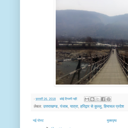
-
फ़रवरी 26, 2018
कोई टिप्पणी नहीं:
लेबल:
उत्तराखण्ड
,
पंजाब
,
यात्रा
,
हरिद्वार से कुल्लू
,
हिमाचल प्रदेश
नई पोस्ट
मुख्यपृष्ठ