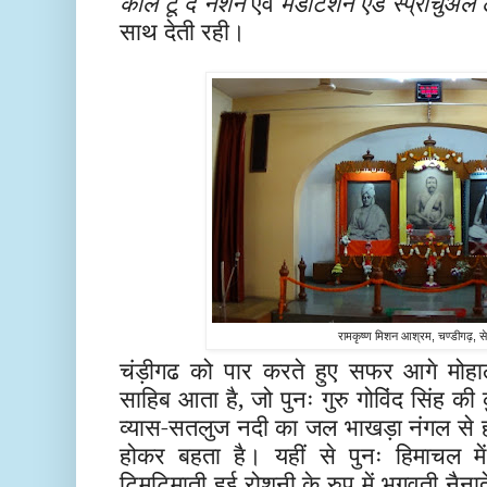
काल टू द नेशन
एवं
मेडीटेशन एंड स्प्रीचुअल
साथ देती रही।
रामकृष्ण मिशन आश्रम, चण्डीगढ़, स
चंड़ीगढ को पार करते हुए सफर आगे मोहाल
साहिब आता है, जो पुनः गुरु गोविंद सिंह की
व्यास-सतलुज नदी का जल भाखड़ा नंगल से हो
होकर बहता है। यहीं से पुनः हिमाचल मे
टिमटिमाती हुई रोशनी के रुप में
भगवती नैनाद