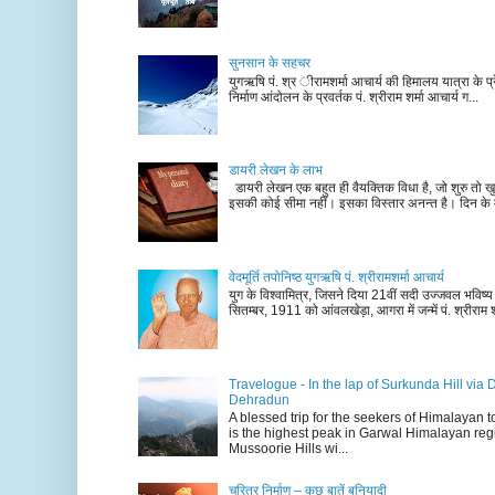
सुनसान के सहचर
युगऋषि पं. श्र ीरामशर्मा आचार्य की हिमालय यात्रा के प्र
निर्माण आंदोलन के प्रवर्तक पं. श्रीराम शर्मा आचार्य ग...
डायरी लेखन के लाभ
डायरी लेखन एक बहुत ही वैयक्तिक विधा है, जो शुरु तो खु
इसकी कोई सीमा नहीं। इसका विस्तार अनन्त है। दिन के म
वेदमूर्ति तपोनिष्ठ युगऋषि पं. श्रीरामशर्मा आचार्य
युग के विश्वामित्र, जिसने दिया 21वीं सदी उज्जवल भविष्
सितम्बर, 1911 को आंवलखेड़ा, आगरा में जन्में पं. श्रीराम श
Travelogue - In the lap of Surkunda Hill via 
Dehradun
A blessed trip for the seekers of Himalayan
is the highest peak in Garwal Himalayan reg
Mussoorie Hills wi...
चरित्र निर्माण – कुछ बातें बुनियादी