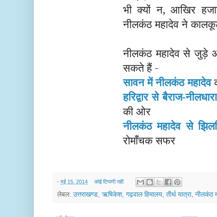
भी क्यों न, आखिर हजार
नीलकंठ महादेव ने कालक
नीलकंठ महादेव से जुड़े अ
सकते हैं -
सावन में नीलकंठ महादेव
हरिद्वार से बैराज-नीलधार
की ओर
नीलकंठ महादेव से झिलमि
रोमाँचक सफर
-
मई 15, 2014
कोई टिप्पणी नहीं:
लेबल:
उत्तराखण्ड
,
ऋषिकेश
,
गढ़वाल हिमालय
,
तीर्थ यात्रा
,
नीलकंठ म