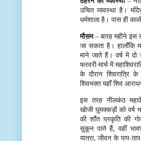
ठहरने की व्यवस्था
– नील
उचित व्यवस्था है। मंद
धर्मशाला है। पास ही काली
मौसम
– बारह महीने इस स
जा सकता है। हालाँकि मा
माने जाते हैं। वर्ष में द
फरवरी-मार्च में महाशिवरा
के दौरान शिवरात्रि क
शिवभक्त यहाँ शिव आराधन
इस तरह नीलकंठ महादेव श
खोजी घुमक्कड़ों को वर्ष 
की शाँत प्रकृति की गोद
सुकून पाते हैं, वहीं भाव
यात्रा, जीवन के पाप-ताप