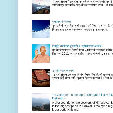
यात्रा लेखन में इन बातों का रहे ध्यान यात्रा वृतांत क्या ह
रोमाँचक एवं ज्ञानबर्धक अनुभवों का सांगोपांग वर्णन। जो आ
सुनसान के सहचर
युगऋषि पं. श्र ीरामशर्मा आचार्य की हिमालय यात्रा के प्र
निर्माण आंदोलन के प्रवर्तक पं. श्रीराम शर्मा आचार्य ग...
वेदमूर्ति तपोनिष्ठ युगऋषि पं. श्रीरामशर्मा आचार्य
युग के विश्वामित्र, जिसने दिया 21वीं सदी उज्जवल भविष्
सितम्बर, 1911 को आंवलखेड़ा, आगरा में जन्में पं. श्रीराम श
डायरी लेखन के लाभ
डायरी लेखन एक बहुत ही वैयक्तिक विधा है, जो शुरु तो खु
इसकी कोई सीमा नहीं। इसका विस्तार अनन्त है। दिन के म
Travelogue - In the lap of Surkunda Hill via 
Dehradun
A blessed trip for the seekers of Himalayan
is the highest peak in Garwal Himalayan reg
Mussoorie Hills wi...