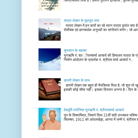
चिरप्रचलित विधा है। हमारा पुरातन इतिहास , पूर्वजों-पुरखों
यात्रा लेखन के मूलभूत तत्व
यात्रा लेखन में इन बातों का रहे ध्यान यात्रा वृतांत क्या ह
रोमाँचक एवं ज्ञानबर्धक अनुभवों का सांगोपांग वर्णन। जो आ
सुनसान के सहचर
युगऋषि पं. श्र ीरामशर्मा आचार्य की हिमालय यात्रा के प्र
निर्माण आंदोलन के प्रवर्तक पं. श्रीराम शर्मा आचार्य ग...
डायरी लेखन के लाभ
डायरी लेखन एक बहुत ही वैयक्तिक विधा है, जो शुरु तो खु
इसकी कोई सीमा नहीं। इसका विस्तार अनन्त है। दिन के म
वेदमूर्ति तपोनिष्ठ युगऋषि पं. श्रीरामशर्मा आचार्य
युग के विश्वामित्र, जिसने दिया 21वीं सदी उज्जवल भविष्
सितम्बर, 1911 को आंवलखेड़ा, आगरा में जन्में पं. श्रीराम श