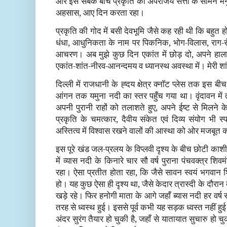
और इस सबके बीच प्रकृति की अपराजय सत्ता के सामने म
अहसास, आए दिन करता रहा।
प्रकृति की गोद में बसी देवभूमि जैसे कह रही थी कि बहुत
धंधा, आधुनिकता के नाम पर पिकनिक, भोग-विलास, राग-रं
आचरण। अब मुझे कुछ दिन एकांत में छोड़ दो, अपने हालात 
एकांत-शांत-नीरव-आनन्दमय व ध्यानस्थ अवस्था में। मेरी 
दिल्ली में राजधानी के ह्दय क्षेत्र क्नॉट प्लेस तक इस
आंगन तक यमुना नदी का स्तर पहुँच गया था। वृंदावन में त
अपनी पुरानी राहों को तलाशते हुए, अपने ईष्ट से मिलन
प्रकृति के चमत्कार, दैवीय संकेत एवं दिव्य संयोग भी स्पष्
अस्तित्व में विश्वास रखने वालों की आस्था को ओर मजबूत
इस पूरे खंड जल-प्रलय के विप्लवी दृश्य के बीच छोटी काशी 
में व्यास नदी के किनारे चार सौ वर्ष पुराना पंचवक्त्र शि
रहा। ऐसा प्रतीत होता रहा, कि जैसे सावन स्वयं भगवान
हो। यह कुछ ऐसा ही दृश्य था, जैसे केदार त्रास्दी के दौरा
खड़े रहे। फिर हनोगी माता के आगे जहाँ ब्यास नदी हर वर्ष
तरह से ध्वस्थ हुई। इससे पूर्व कभी यह सड़क ध्वस्त नहीं हु
अंदर सुरंग तैयार हो चुकी है, जहाँ से यातायात सुचारु हो 