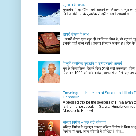
सुनसान के सहचर
युगऋषि पं. श्र ीरामशर्मा आचार्य की हिमालय यात्रा के प्र
निर्माण आंदोलन के प्रवर्तक पं. श्रीराम शर्मा आचार्य ग...
डायरी लेखन के लाभ
डायरी लेखन एक बहुत ही वैयक्तिक विधा है, जो शुरु तो खु
इसकी कोई सीमा नहीं। इसका विस्तार अनन्त है। दिन के म
वेदमूर्ति तपोनिष्ठ युगऋषि पं. श्रीरामशर्मा आचार्य
युग के विश्वामित्र, जिसने दिया 21वीं सदी उज्जवल भविष्
सितम्बर, 1911 को आंवलखेड़ा, आगरा में जन्में पं. श्रीराम श
Travelogue - In the lap of Surkunda Hill via 
Dehradun
A blessed trip for the seekers of Himalayan
is the highest peak in Garwal Himalayan reg
Mussoorie Hills wi...
चरित्र निर्माण – कुछ बातें बुनियादी
चरित्र निर्माण के मूलभूत आधार चरित्र निर्माण के बिना अधूर
निर्माण की बातें, आज परिवारों में उपेक्षित हैं, शैक्ष...