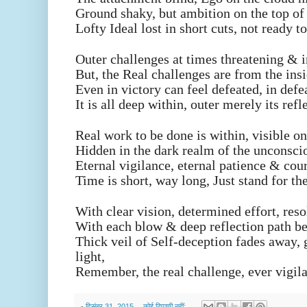
Ground shaky, but ambition on the top of
Lofty Ideal lost in short cuts, not ready to
Outer challenges at times threatening & 
But, the Real challenges are from the insi
Even
in victory can feel defeated, in
defe
It is all deep within, outer merely its refl
Real work to be done is within, visible onl
Hidden in the dark realm of the unconsciou
Eternal vigilance, eternal patience & cou
Time is short, way long, Just stand for the
With clear vision, determined effort, resol
With each blow & deep reflection path b
Thick veil of Self-deception fades away,
light,
Remember, the real challenge, ever vigilan
-
दिसंबर 31, 2015
कोई टिप्पणी नहीं: