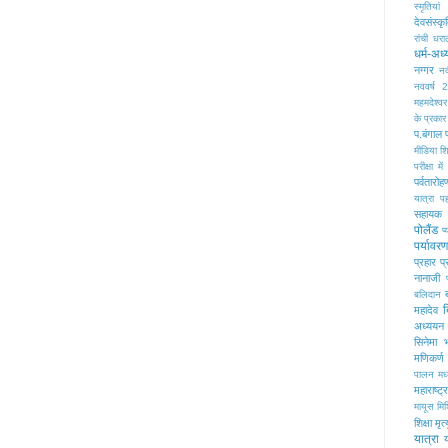
स्मृतियां
देवसंस्कृ
रांची
धरा
धर्म-अध्
नग्गर
नद
नववर्ष 
महमदेश्वर
के प्रकार
प.बंगाल
मीडिया शिक
परीक्षा 
पर्वतारोह
यात्रा
प
सहायक
पोलैंड
प्
पर्यावरण
प्रहार
प्
नानाजी
बलिदान
महादेव
अध्ययन 
सिनेमा
भ
मणिकर्ण 
पालन
मध
महाराष्ट्र
मायूस
मि
शिक्षा
मृत्
यात्रा