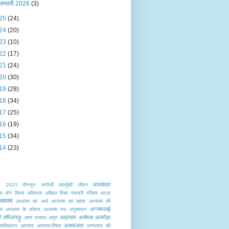
जनवरी 2026
(3)
25
(24)
24
(20)
23
(10)
22
(17)
21
(24)
20
(30)
19
(28)
18
(34)
17
(25)
16
(19)
15
(34)
14
(23)
अंतर्यात्रा
त
2025 मौनसून
अंग्रेजी
अंतर्मुखी जीवन
ट्रीय योग दिवस
अंधियारा
अखिल विश्व गायत्री परिवार
अटल
्यात्म
अध्यात्म का अर्थ
अध्यात्म का महत्व
अध्यात्म की
अन्नामलाई
ता
अध्यात्म के सोपान
अध्यात्म पथ
अनुशासन
टी तमिलनाड़ु
अमृतसर
अयोध्या
अल्मोड़ा
अमर उजाला
अमृत
असफलता
वविद्यालय
अवसाद
अवसाद-विषाद
अस्पताल की