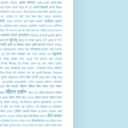
आत्म जागरण
आत्म-बोध
आंतरिक विकास
आत्म-उत्कर्ष
आदर्श विद्यार्थी
र्श नेतृत्व
आदर्श नेतृत्व के गुण
आदर्श शिक्षक
नोविज्ञान
आश
आस्था केंद्र
इंतजार
इच्छा शक्ति
ईश्वरीय कृपा
.प्र.
उखीमठ से रांसी
उच्च शिक्षा केंद्र
उत्कल एक्सप्रेस
खण्ड
ऋषिकेश
उदास
उनियाणा
ऊटी
ऋषि जमदग्नि
एईडीपी
एडवेंचर
ोन क्राँफ्रेस
एकांत
एकाग्रता
एनईपी-2020
ऑर्गेनिक
ित्य की स्थापना
कर्म की खेती
कर्म फल
कल्कि 2898
कल्पना
काजिमीर विल्की यूनिवर्सिटी
काठमाण्डू
कुंजापुरी
कुमाऊँ
कुमाऊं
कुल्लू
कुम्भनगरी
कुल्लू का दशहरा
कुल्लू घाटी
कुल्लू से पीज
मानाली
कृषि एवं विकास संचार
कृषि-बागवानी
केंद्रीय संस्कृत
कोलकाता
ालय
कोडाइकनाल
कोरोना काल
क्षेत्रीय भाषा
गंगनानी
गढ़वाल
गंगा मैया
गंगोत्री धाम
 टापू
गंदगी
गगोत्री धाम
य
गणेश उत्सव
गांव
गणेश चतुर्थी
गर्मी
गल्तियाँ
गायत्री
गिरमल देव
गिरगांव
गिरमल देवता
गुरु कपा
गौंडार
ग्रामीण
चण्डीगढ़
चरित्र
्रीन एप्पल
चरम उत्कर्ष।
चरमोत्कर्ष
चरित्र
रित्र निर्माण की प्रक्रिया
चाय की चुस्की
चित्रकूट
चिदाकाश
जगत सिंह जंगली
जम्मु
चुनौती
चौमुखनाथ
जमलू देवता
जम्मु
जागरण
र
जम्मु-कश्मीर
जम्मु-काश्मीर
जर्मनी
जलवायु परिवर्तन
जीवन
जीवन गीत
जीप सफारी
जीवन गीता
जीवन
ेदारी
जीवन दर्शन
 कला
जीवन प्रबन्धन
जीवन
जीवन पथ
 लक्ष्य
जीवन शैली
जीवन साधना
जीवन-मरण
जीवन सवक
्यु रहस्य
झरना
झारखण्ड
जेएनयू
जैव-विविधता
टाटानगर
से राँची
टीन निर्माण की प्रक्रिया
टीम बिल्डिंग एवं लीड़रशिप
ट्रैकिंग
डायरी लेखन
्रेकिंग ट्रेल्ज
डॉ.अनिल प्रकाश जोशी
तीर्थ यात्रा
तारा देवी हिल्ज
न्हाजी-द अनसंग वॉरियर
तिरंगा
तुंगनाथ
त्रिलोकनाथ
ल
तैलंगाना
तोरूण
त्याग
थल
दक्षिण भारत
ल्ली विश्व पुस्तक मेला 2016
दिव्य रथ
दिव्य संकेत-संदेश
दिव्य