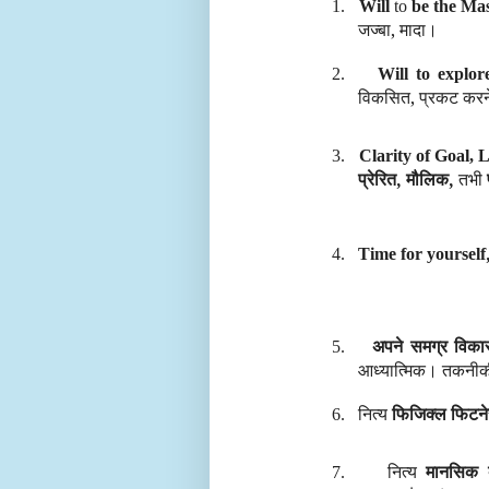
1.
Will
to
be the Mas
जज्बा, मादा।
2.
Will to explor
विकसित, प्रकट करने
3.
Clarity of Goal, L
प्रेरित, मौलिक,
तभी
4.
Time for yourself
अपने समग्र विका
5.
आध्यात्मिक। तकनीक
नित्य
फिजिक्ल फिटन
6.
नित्य
मानसिक ब
7.