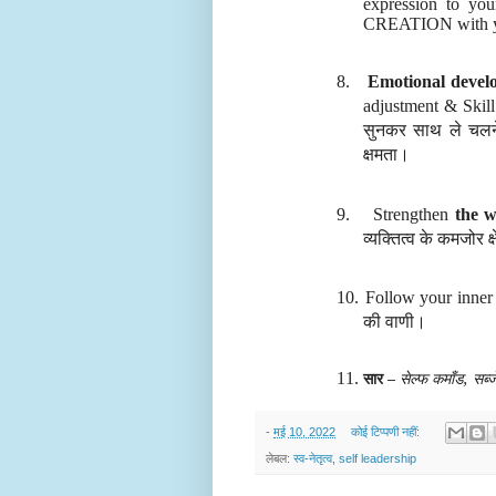
expression to your
CREATION with yo
8.
Emotional devel
adjustment & Skil
सुनकर साथ ले चलने 
क्षमता।
9.
Strengthen
the w
व्यक्तित्व के कमजोर क्ष
10.
Follow your inner
की वाणी।
सार –
सेल्फ कमाँड, सब्ज
11.
-
मई 10, 2022
कोई टिप्पणी नहीं:
लेबल:
स्व-नेतृत्व
,
self leadership