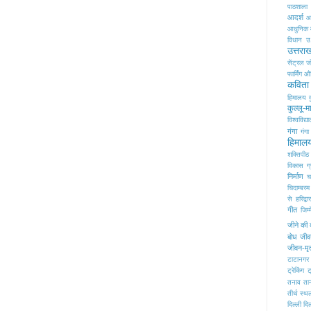
पाठशाला
आदर्श
आद
आधुनिक म
विधान
उ
उत्तरा
सेंट्रल ज
फार्मिंग
औच
कविता
हिमालय
कुल्लू-
विश्वविद्य
गंगा
गंगा
हिमाल
शक्तिपीठ
विकास
ग
निर्माण
च
चिदाम्बरम
से हरिद्वा
गीत
जिम्म
जीने की
बोध
जीवन
जीवन-मृत
टाटानगर 
ट्रेकिंग
ट
तनाव
ता
तीर्थ स्थ
दिल्ली
दि