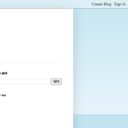
 खोजें
w me