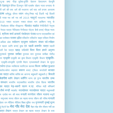
दुःख कष्ट पीड़ा
दुर्दशा-दुर्गति
देवतरु
देवप्रयाग
देवभूमि
ति
देहरादून
दैनिक ट्रिब्यून
दैवी प्रकोप
दोहरा नाला
धनवाद से
ली
धर्म की जय
धर्म की स्थापना
धर्म भाव
धर्म वनाम अध्यात्म
यात्म
ध्यान
धर्मयुद्ध
धीरज
ध्येयृ-निष्ठा
नई टिहरी
नई दिल्ली
नवदुर्गा
नवरात्रि
ी
नरक
नव वर्ष
नव वर्ष 2015
नवधान्या
2019
नश्वर भटकन
नश्वर संसार
नाग आश्विन
नानू से
नीलकंठ महादेव
निकोलस रोरिक
नीरझरना
नेगेटिविटी
नेतृत्व
नेपाल यात्रा
नैतिकता
नैनीताल
नोट्स कैसे बनाएं
नोेएडा
न्याय
पं. श्रीराम शर्मा आचार्य
पंचकेदार
पंजाब
पटना
पत्रकारिता एवं
पराशर झील
्षा
परमेश्वर
परिवर्तन
परिवर्तन चक्र
परिवार निर्माण
पर्यावरण प्रदूषण
पर्यावरण संचार
पर्व-त्यौहार
में अधिक अंक
ण
पहली काश्मीर यात्रा
पहला ब्लॉग बनाएं कुछ ऐसे
पहली
पहाड़
पितर
पितर हमारे अदृश्य
हली रेल यात्रा
पांडिचेरी
पुस्तक समीक्षा
पुरुषार्थ
पुस्तक सार
पु्स्तक समीक्षा
पोलैंंड
प्रकृति-
प्रकृति
यार
प्रकृति का कृपा विधान
प्रकृति विधान
प्रकृति-संस्कृति
प्रगति मैदान
प्रभावशाली लेखन के सुत्र
रार्थना
फिल्म समीक्षा
फुआल
प्रेरक व्यक्तित्व
प्लास्टिक क्लचर
बचपन
बरसात
फ्लोरा-फोना
बक्रता
बजट ट्रैवल
बनतोली
बस यात्रा
बिजली
बारिश
बारिश का आनन्द
बाहुबली
बाहुबली-2
बिडगोश
ब्लॉग लेखन
ब्लॉगिंग
भारतीय उच्च
भाग्य एवं पुण्य
संस्थान
भारतीय
भारतीय पत्रकारिता
भारतीय प्रेस दिवस
ाव यात्रा
भेड़-बकरी पालन
म.प्र.
मंजिल
मंडी
मणिकर्ण
तीर्थ
मण्डी
मदमहेश्वर
मदमहेश्वर यात्रा
मदकोट
मधुमक्खी
मनाली
मरणोतर जीवन
मलाना
्य प्रदेश
मन की माया
मसूरी
मानाली
मातृभाषा
मानव जीवन का महत्व
मानव जीवन की गरिमा
मुनस्यारी
मुम्बई
मूल्य
श्रित वन
मीडिया
मीडिया शिक्षा
मुक्ति पथ
मेरा गाँव मेरा देश
यु
मेट्रो रेल
मैहर
मोह
मौन
मौसम गर्मी का
यात्रा लेखन
यात्रा लेखन का महत्व
यात्रा लेखन के तत्व