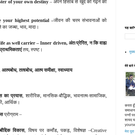
अपने हिसाब से खुद को गढ़ने की
ter of your own destiny
–
जीवन की चरम संभावनाओं को
e your highest potential –
 का जज्बा, भाव, मादा।
यह ब्लॉग
अंतःप्रेरित, न कि वाह्य
ife as well carrier – Inner driven,
प्राथमिकताएं
तय, स्पष्ट।
मुख्य
मेरे बारे म
, आत्मबोध, तत्वबोध, आत्म समीक्षा, स्वाध्याय
स का प्रयास
, शारीरिक, मानसिक-बौद्धिक, भावनात्म-सामाजिक,
ी, आर्थिक।
करता हू
समाधान 
ेस
प्रोग्राम –
पन्नों 
शायद या
yourse
ौद्दिक विकास
, विषय पर कमाँड, पकड़, विशेषज्ञ –
Creative
मेरा पूरा