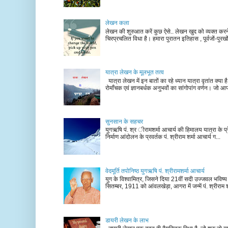
लेखन कला
लेखन की शुरुआत करें कुछ ऐसे.. लेखन खुद को व्यक्त कर
चिरप्रचलित विधा है। हमारा पुरातन इतिहास , पूर्वजों-पुरखों
यात्रा लेखन के मूलभूत तत्व
यात्रा लेखन में इन बातों का रहे ध्यान यात्रा वृतांत क्या ह
रोमाँचक एवं ज्ञानबर्धक अनुभवों का सांगोपांग वर्णन। जो आ
सुनसान के सहचर
युगऋषि पं. श्र ीरामशर्मा आचार्य की हिमालय यात्रा के प्र
निर्माण आंदोलन के प्रवर्तक पं. श्रीराम शर्मा आचार्य ग...
वेदमूर्ति तपोनिष्ठ युगऋषि पं. श्रीरामशर्मा आचार्य
युग के विश्वामित्र, जिसने दिया 21वीं सदी उज्जवल भविष्
सितम्बर, 1911 को आंवलखेड़ा, आगरा में जन्में पं. श्रीराम श
डायरी लेखन के लाभ