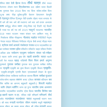
तीर्थ यात्रा
तारा देवी हिल्ज
ॉरियर
तिरंगा
तीर्थ स्थल
त्रिलोकनाथ
तैलंगाना
तोरूण
त्याग
थल
दक्षिण भारत
दिल्ली
िश्व पुस्तक मेला 2016
दिव्य रथ
दिव्य संकेत-संदेश
दिव्य
दुःख कष्ट पीड़ा
दुर्दशा-दुर्गति
देवतरु
देवप्रयाग
देवभूमि
ति
देहरादून
दैनिक ट्रिब्यून
दैवी प्रकोप
दोहरा नाला
धनवाद से
ली
धर्म की जय
धर्म की स्थापना
धर्म भाव
धर्म वनाम अध्यात्म
यात्म
ध्यान
धर्मयुद्ध
धीरज
ध्येयृ-निष्ठा
नई टिहरी
नई दिल्ली
नवदुर्गा
नवरात्रि
ी
नरक
नव वर्ष
नव वर्ष 2015
नवधान्या
2019
नश्वर भटकन
नश्वर संसार
नाग आश्विन
नानू से
नीलकंठ महादेव
निकोलस रोरिक
नीरझरना
नेगेटिविटी
नेतृत्व
नेपाल यात्रा
नैतिकता
नैनीताल
नोट्स कैसे बनाएं
नोेएडा
न्याय
पं. श्रीराम शर्मा आचार्य
पंचकेदार
पंजाब
पटना
पत्रकारिता एवं
पराशर झील
्षा
परमेश्वर
परिवर्तन
परिवर्तन चक्र
परिवार निर्माण
पर्यावरण प्रदूषण
पर्यावरण संचार
पर्व-त्यौहार
में अधिक अंक
ण
पहली काश्मीर यात्रा
पहला ब्लॉग बनाएं कुछ ऐसे
पहली
पहाड़
पितर
पितर हमारे अदृश्य
हली रेल यात्रा
पांडिचेरी
पुस्तक समीक्षा
पुरुषार्थ
पुस्तक सार
पु्स्तक समीक्षा
पोलैंंड
प्रकृति-
प्रकृति
यार
प्रकृति का कृपा विधान
प्रकृति विधान
प्रकृति-संस्कृति
प्रगति मैदान
प्रभावशाली लेखन के सुत्र
रार्थना
फिल्म समीक्षा
फुआल
प्रेरक व्यक्तित्व
प्लास्टिक क्लचर
बचपन
बरसात
बस
्लोरा-फोना
बक्रता
बजट ट्रैवल
बलिदान
बिजली महादेव
ारिश
बारिश का आनन्द
बाहुबली
बाहुबली-2
ब्लॉग लेखन
ब्लॉगिंग
भारतीय उच्च अध्ययन
भाग्य एवं पुण्य
भारतीय सिनेमा
भाव
भारतीय पत्रकारिता
भारतीय प्रेस दिवस
ेड़-बकरी पालन
म.प्र.
मणिकर्ण तीर्थ
मंजिल
मंडी
मणिकर्ण
मदमहेश्वर
मदमहेश्वर यात्रा
दकोट
मधुमक्खी पालन
मध्य
मनाली
मरणोतर जीवन
मलाना
महाराष्ट्र
 की माया
मसूरी
मानाली
मानव जीवन का महत्व
मानव जीवन की गरिमा
मायूस