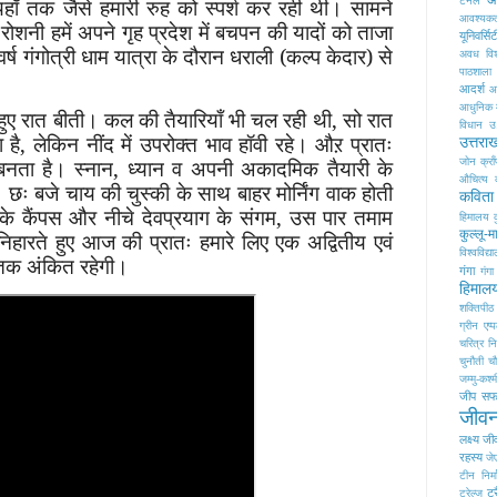
अध
यहाँ तक जैसे हमारी रुह को स्पर्श कर रही थी। सामने
टनल
आवश्यक
ती रोशनी हमें अपने गृह प्रदेश में बचपन की यादों को ताजा
यूनिवर्सि
्ष गंगोत्री धाम यात्रा के दौरान धराली (कल्प केदार) से
अवध विश्
पाठशाला
आदर्श
आद
आधुनिक म
ाते हुए रात बीती। कल की तैयारियाँ भी चल रही थी, सो रात
विधान
उ
 है, लेकिन नींद में उपरोक्त भाव हॉवी रहे। औऱ प्रातः
उत्तरा
्रम बनता है। स्नान, ध्यान व अपनी अकादमिक तैयारी के
जोन क्राँ
औचित्य 
 छः बजे चाय की चुस्की के साथ बाहर मोर्निंग वाक होती
कविता
याल के कैंपस और नीचे देवप्रयाग के संगम, उस पार तमाम
हिमालय
कुल्लू-
निहारते हुए आज की प्रातः हमारे लिए एक अद्वितीय एवं
विश्वविद्य
तक अंकित रहेगी।
गंगा
गंगा
हिमाल
शक्तिपीठ
ग्रीन एप्
चरित्र नि
चुनौती
च
जम्मु-कश्म
जीप सफा
जीवन
लक्ष्य
जी
रहस्य
जे
टीन निर्
ट्
ट्रेल्ज