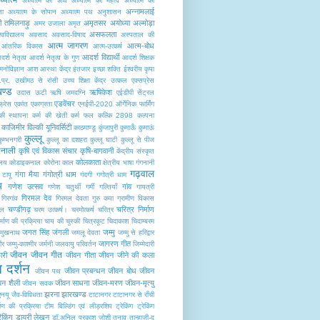
्यात्म
अध्यात्म का अर्थ
अध्यात्म का महत्व
अध्यात्म की
अन्नामलाई
ता
अध्यात्म के सोपान
अध्यात्म पथ
अनुशासन
टी तमिलनाड़ु
अमृतसर
अयोध्या
अल्मोड़ा
अमर उजाला
अमृत
असफलता
वविद्यालय
अवसाद
अवसाद-विषाद
अस्पताल की
आत्म जागरण
आत्म-बोध
आंतरिक विकास
आत्म-उत्कर्ष
आदर्श विद्यार्थी
र्श नेतृत्व
आदर्श नेतृत्व के गुण
आदर्श शिक्षक
नोविज्ञान
आश
आस्था केंद्र
इंतजार
इच्छा शक्ति
ईश्वरीय कृपा
.प्र.
उखीमठ से रांसी
उच्च शिक्षा केंद्र
उत्कल एक्सप्रेस
खण्ड
ऋषिकेश
उदास
ऊटी
ऋषि जमदग्नि
एईडीपी सेंट्रल
एडवेंचर
फ्रेस
एकांत
एकाग्रता
एनईपी-2020
ऑर्गेनिक फार्मिंग
की स्थापना
कर्म की खेती
कर्म फल
कल्कि 2898
कल्पना
काजिमीर विल्की यूनिवर्सिटी
काठमाण्डू
कुंजापुरी
कुमाऊँ
कुमाऊं
कुल्लू
कुम्भनगरी
कुल्लू का दशहरा
कुल्लू घाटी
कुल्लू से पीज
मानाली
कृषि एवं विकास संचार
कृषि-बागवानी
केंद्रीय संस्कृत
कोलकाता
ालय
कोडाइकनाल
कोरोना काल
क्षेत्रीय भाषा
गंगनानी
गढ़वाल
गंगा मैया
गंगोत्री धाम
 टापू
गंदगी
गगोत्री धाम
य
गणेश उत्सव
गांव
गणेश चतुर्थी
गर्मी
गल्तियाँ
गायत्री
गिरमल देव
गिरगांव
गिरमल देवता
गुरु कपा
ग्रामीण विकास
चण्डीगढ़
चरित्र निर्माण
पल
चरम उत्कर्ष।
चरमोत्कर्ष
चरित्र
र्माण की प्रक्रिया
चाय की चुस्की
चित्रकूट
चिदाकाश
चिदाम्बरम
जगत सिंह जंगली
जम्मु
ौमुखनाथ
जमलू देवता
जम्मु से हरिद्वार
जागरण गीत
ीर
जम्मु-काश्मीर
जर्मनी
जलवायु परिवर्तन
जिम्मेदारी
जीवन
जीवन गीत
री
जीवन गीता
जीवन जीने की कला
 दर्शन
जीवन प्रबन्धन
जीवन बोध
जीवन
जीवन पथ
वन शैली
जीवन साधना
जीवन-मरण
जीवन-मृत्यु
जीवन सवक
झरना
झारखण्ड
एनयू
जैव-विविधता
टाटानगर
टाटानगर से राँची
माण की प्रक्रिया
टीम बिल्डिंग एवं लीड़रशिप
ट्रेकिंग
ट्रेकिंग
रैकिंग
डायरी लेखन
डॉ.अनिल प्रकाश जोशी
तनाव
तान्हाजी-द