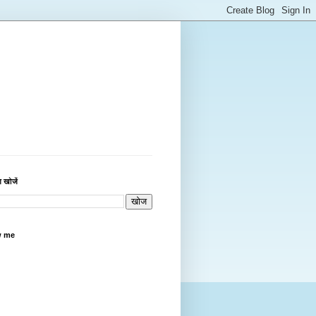
 खोजें
w me