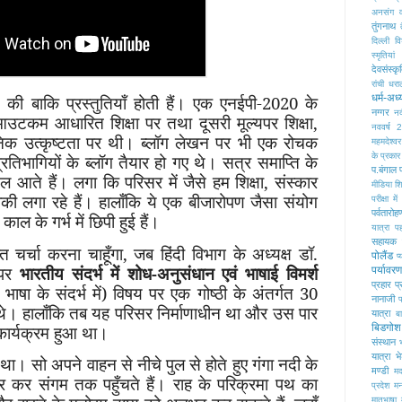
अनसंग व
तुंगनाथ
दिल्ली व
स्मृतियां
देवसंस्कृ
रांची
धरा
धर्म-अध्
न की बाकि प्रस्तुतियाँ होती हैं। एक एनईपी-2020 के
नग्गर
नद
आउटकम आधारित शिक्षा पर तथा दूसरी मूल्यपर शिक्षा,
नववर्ष 
निक उत्कृष्टता पर थी। ब्लॉग लेखन पर भी एक रोचक
महमदेश्वर
के प्रकार
तिभागियों के ब्लॉग तैयार हो गए थे। सत्र समाप्ति के
प.बंगाल
ल आते हैं। लगा कि परिसर में जैसे हम शिक्षा, संस्कार
मीडिया शिक
डुबकी लगा रहे हैं। हालाँकि ये एक बीजारोपण जैसा संयोग
परीक्षा 
पर्वतारोह
ल के गर्भ में छिपी हुई हैं।
यात्रा
प
सहायक
त चर्चा करना चाहूँगा, जब हिंदी विभाग के अध्यक्ष डॉ.
पोलैंड
प्
ण पर
भारतीय संदर्भ में शोध-अनुसंधान एवं भाषाई विमर्श
पर्यावरण
प्रहार
प्
क भाषा के संदर्भ में) विषय पर एक गोष्ठी के अंतर्गत 30
नानाजी
फ
े। हालाँकि तब यह परिसर निर्माणाधीन था और उस पार
यात्रा
ब
कार्यक्रम हुआ था।
बिडगोश
संस्थान
यात्रा
भ
। सो अपने वाहन से नीचे पुल से होते हुए गंगा नदी के
मण्डी
म
पार कर संगम तक पहुँचते हैं। राह के परिक्रमा पथ का
प्रदेश
मन
मातृभाषा