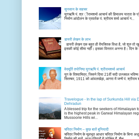
सुनसान के सहचर
युगऋषि पं. श्र ीरामशर्मा आचार्य की हिमालय यात्रा के प्र
निर्माण आंदोलन के प्रवर्तक पं. श्रीराम शर्मा आचार्य ग...
डायरी लेखन के लाभ
डायरी लेखन एक बहुत ही वैयक्तिक विधा है, जो शुरु तो खु
इसकी कोई सीमा नहीं। इसका विस्तार अनन्त है। दिन के म
वेदमूर्ति तपोनिष्ठ युगऋषि पं. श्रीरामशर्मा आचार्य
युग के विश्वामित्र, जिसने दिया 21वीं सदी उज्जवल भविष्
सितम्बर, 1911 को आंवलखेड़ा, आगरा में जन्में पं. श्रीराम श
Travelogue - In the lap of Surkunda Hill via 
Dehradun
A blessed trip for the seekers of Himalayan
is the highest peak in Garwal Himalayan reg
Mussoorie Hills wi...
चरित्र निर्माण – कुछ बातें बुनियादी
चरित्र निर्माण के मूलभूत आधार चरित्र निर्माण के बिना अधूर
निर्माण की बातें, आज परिवारों में उपेक्षित हैं, शैक्ष...