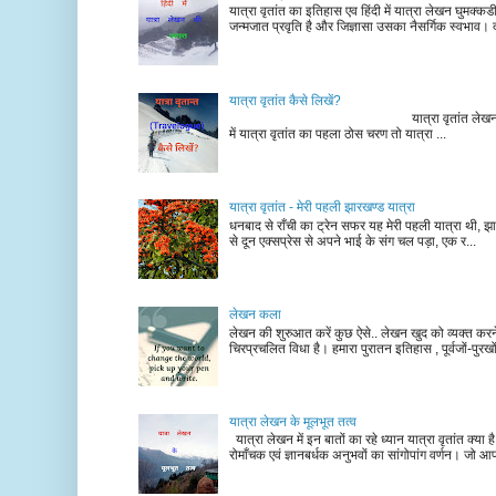
यात्रा वृतांत का इतिहास एव हिंदी में यात्रा लेखन घुमक्क
जन्मजात प्रवृति है और जिज्ञासा उसका नैसर्गिक स्वभाव। द
यात्रा वृतांत कैसे लिखें?
यात्रा वृतांत लेखन के चरण न
में यात्रा वृतांत का पहला ठोस चरण तो यात्रा ...
यात्रा वृतांत - मेरी पहली झारखण्ड यात्रा
धनबाद से राँची का ट्रेन सफर यह मेरी पहली यात्रा थी, झा
से दून एक्सप्रेस से अपने भाई के संग चल पड़ा, एक र...
लेखन कला
लेखन की शुरुआत करें कुछ ऐसे.. लेखन खुद को व्यक्त कर
चिरप्रचलित विधा है। हमारा पुरातन इतिहास , पूर्वजों-पुरखों
यात्रा लेखन के मूलभूत तत्व
यात्रा लेखन में इन बातों का रहे ध्यान यात्रा वृतांत क्या ह
रोमाँचक एवं ज्ञानबर्धक अनुभवों का सांगोपांग वर्णन। जो आ