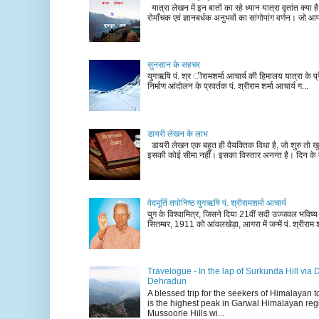
यात्रा लेखन में इन बातों का रहे ध्यान यात्रा वृतांत क्या ह
रोमाँचक एवं ज्ञानबर्धक अनुभवों का सांगोपांग वर्णन। जो आ
सुनसान के सहचर
युगऋषि पं. श्र ीरामशर्मा आचार्य की हिमालय यात्रा के प्र
निर्माण आंदोलन के प्रवर्तक पं. श्रीराम शर्मा आचार्य ग...
डायरी लेखन के लाभ
डायरी लेखन एक बहुत ही वैयक्तिक विधा है, जो शुरु तो खु
इसकी कोई सीमा नहीं। इसका विस्तार अनन्त है। दिन के म
वेदमूर्ति तपोनिष्ठ युगऋषि पं. श्रीरामशर्मा आचार्य
युग के विश्वामित्र, जिसने दिया 21वीं सदी उज्जवल भविष्
सितम्बर, 1911 को आंवलखेड़ा, आगरा में जन्में पं. श्रीराम श
Travelogue - In the lap of Surkunda Hill via 
Dehradun
A blessed trip for the seekers of Himalayan
is the highest peak in Garwal Himalayan reg
Mussoorie Hills wi...