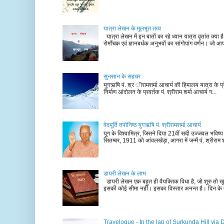
यात्रा लेखन के मूलभूत तत्व
यात्रा लेखन में इन बातों का रहे ध्यान यात्रा वृतांत क्या ह
रोमाँचक एवं ज्ञानबर्धक अनुभवों का सांगोपांग वर्णन। जो आ
सुनसान के सहचर
युगऋषि पं. श्र ीरामशर्मा आचार्य की हिमालय यात्रा के प्र
निर्माण आंदोलन के प्रवर्तक पं. श्रीराम शर्मा आचार्य ग...
वेदमूर्ति तपोनिष्ठ युगऋषि पं. श्रीरामशर्मा आचार्य
युग के विश्वामित्र, जिसने दिया 21वीं सदी उज्जवल भविष्
सितम्बर, 1911 को आंवलखेड़ा, आगरा में जन्में पं. श्रीराम श
डायरी लेखन के लाभ
डायरी लेखन एक बहुत ही वैयक्तिक विधा है, जो शुरु तो खु
इसकी कोई सीमा नहीं। इसका विस्तार अनन्त है। दिन के म
Travelogue - In the lap of Surkunda Hill via 