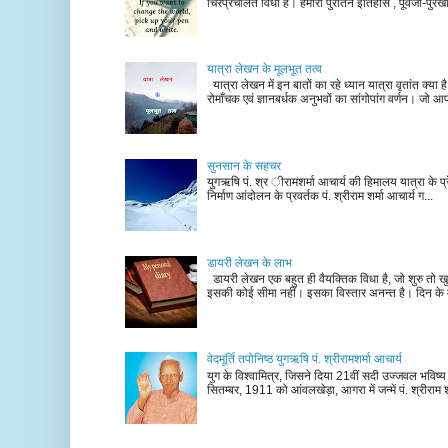
चिरप्रचलित विधा है। हमारा पुरातन इतिहास , पूर्वजों-पुरखों
यात्रा लेखन के मूलभूत तत्व
यात्रा लेखन में इन बातों का रहे ध्यान यात्रा वृतांत क्या ह
रोमाँचक एवं ज्ञानबर्धक अनुभवों का सांगोपांग वर्णन। जो आ
सुनसान के सहचर
युगऋषि पं. श्र ीरामशर्मा आचार्य की हिमालय यात्रा के प्र
निर्माण आंदोलन के प्रवर्तक पं. श्रीराम शर्मा आचार्य ग...
डायरी लेखन के लाभ
डायरी लेखन एक बहुत ही वैयक्तिक विधा है, जो शुरु तो खु
इसकी कोई सीमा नहीं। इसका विस्तार अनन्त है। दिन के म
वेदमूर्ति तपोनिष्ठ युगऋषि पं. श्रीरामशर्मा आचार्य
युग के विश्वामित्र, जिसने दिया 21वीं सदी उज्जवल भविष्
सितम्बर, 1911 को आंवलखेड़ा, आगरा में जन्में पं. श्रीराम श