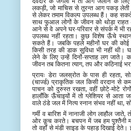
देवदार के जंगलों में तो आग जलाने के लिए
लकड़ी, जो माचिस से तुरन्त आग पकड़ लेत
से लेकर तमाम विकल्प उपलब्ध हैं। कह सकते
साथ फुआल लोगों के जीवन को थोड़ा राहत
आने से वे अपने घर-परिवार से संपर्क में भी र
उपलब्ध नहीं रहता। कुछ विशेष ऊँचे स्था
सकते हैं। जबकि पहले महीनों घर की कोई 
किसी तरह की डाक सुविधा भी नहीं थी। घर
लेने के लिए उन्हें दिनों-सप्ताह लग जाते
जीवन तब कितना त्याग, तप और कठिनाई भरा
प्रायः डेरा जलस्रोत के पास ही रहता, सो य
(चार्ज्ड) प्राकृतिक जल किसी वरदान से 
पाचन को दुरुस्त रखता, वहीं छोटे-मोटे र
हालाँकि ऊँचाइयों में तो ग्लेशियर से आत
वाले ठंडे जल में नित्य स्नान संभव नहीं था,
गर्मी व बारिश में नानाजी लोग लाहौल जाते, तो
ओर कूच करते। बचपन में जब हम पुश्तैनी 
तो वहाँ से मंडी साइड के पहाड़ दिखाई देते