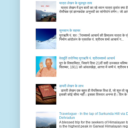
यात्रा लेखन के मूलभूत तत्व
यात्रा लेखन में इन बातों का रहे ध्यान यात्रा वृतांत क्या ह
रोमाँचक एवं ज्ञानबर्धक अनुभवों का सांगोपांग वर्णन। जो आ
सुनसान के सहचर
युगऋषि पं. श्र ीरामशर्मा आचार्य की हिमालय यात्रा के प्र
निर्माण आंदोलन के प्रवर्तक पं. श्रीराम शर्मा आचार्य ग...
वेदमूर्ति तपोनिष्ठ युगऋषि पं. श्रीरामशर्मा आचार्य
युग के विश्वामित्र, जिसने दिया 21वीं सदी उज्जवल भविष्
सितम्बर, 1911 को आंवलखेड़ा, आगरा में जन्में पं. श्रीराम श
डायरी लेखन के लाभ
डायरी लेखन एक बहुत ही वैयक्तिक विधा है, जो शुरु तो खु
इसकी कोई सीमा नहीं। इसका विस्तार अनन्त है। दिन के म
Travelogue - In the lap of Surkunda Hill via 
Dehradun
A blessed trip for the seekers of Himalayan
is the highest peak in Garwal Himalayan reg