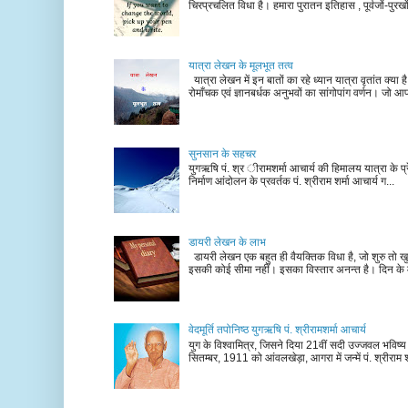
चिरप्रचलित विधा है। हमारा पुरातन इतिहास , पूर्वजों-पुरखों
यात्रा लेखन के मूलभूत तत्व
यात्रा लेखन में इन बातों का रहे ध्यान यात्रा वृतांत क्या ह
रोमाँचक एवं ज्ञानबर्धक अनुभवों का सांगोपांग वर्णन। जो आ
सुनसान के सहचर
युगऋषि पं. श्र ीरामशर्मा आचार्य की हिमालय यात्रा के प्र
निर्माण आंदोलन के प्रवर्तक पं. श्रीराम शर्मा आचार्य ग...
डायरी लेखन के लाभ
डायरी लेखन एक बहुत ही वैयक्तिक विधा है, जो शुरु तो खु
इसकी कोई सीमा नहीं। इसका विस्तार अनन्त है। दिन के म
वेदमूर्ति तपोनिष्ठ युगऋषि पं. श्रीरामशर्मा आचार्य
युग के विश्वामित्र, जिसने दिया 21वीं सदी उज्जवल भविष्
सितम्बर, 1911 को आंवलखेड़ा, आगरा में जन्में पं. श्रीराम श