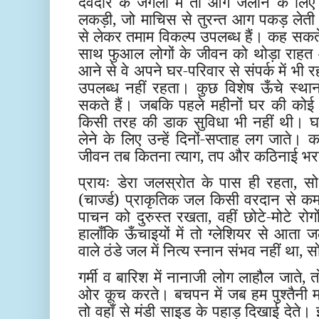
देवदार के जंगलों में तो आग जलाने के लिए
लकड़ी, जो माचिस से तुरन्त आग पकड़ लेत
से लेकर तमाम विकल्प उपलब्ध हैं। कह सकते
साथ फुआल लोगों के जीवन को थोड़ा राहत
आने से वे अपने घर-परिवार से संपर्क में भी र
उपलब्ध नहीं रहता। कुछ विशेष ऊँचे स्था
सकते हैं। जबकि पहले महीनों घर की कोई 
किसी तरह की डाक सुविधा भी नहीं थी। घर
लेने के लिए उन्हें दिनों-सप्ताह लग जाते
जीवन तब कितना त्याग, तप और कठिनाई भरा
प्रायः डेरा जलस्रोत के पास ही रहता, सो य
(चार्ज्ड) प्राकृतिक जल किसी वरदान से 
पाचन को दुरुस्त रखता, वहीं छोटे-मोटे र
हालाँकि ऊँचाइयों में तो ग्लेशियर से आत
वाले ठंडे जल में नित्य स्नान संभव नहीं था,
गर्मी व बारिश में नानाजी लोग लाहौल जाते, तो
ओर कूच करते। बचपन में जब हम पुश्तैनी 
तो वहाँ से मंडी साइड के पहाड़ दिखाई देते