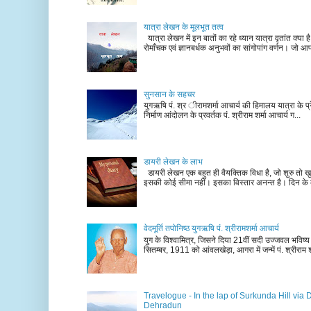
यात्रा लेखन के मूलभूत तत्व
यात्रा लेखन में इन बातों का रहे ध्यान यात्रा वृतांत क्या ह
रोमाँचक एवं ज्ञानबर्धक अनुभवों का सांगोपांग वर्णन। जो आ
सुनसान के सहचर
युगऋषि पं. श्र ीरामशर्मा आचार्य की हिमालय यात्रा के प्र
निर्माण आंदोलन के प्रवर्तक पं. श्रीराम शर्मा आचार्य ग...
डायरी लेखन के लाभ
डायरी लेखन एक बहुत ही वैयक्तिक विधा है, जो शुरु तो खु
इसकी कोई सीमा नहीं। इसका विस्तार अनन्त है। दिन के म
वेदमूर्ति तपोनिष्ठ युगऋषि पं. श्रीरामशर्मा आचार्य
युग के विश्वामित्र, जिसने दिया 21वीं सदी उज्जवल भविष्
सितम्बर, 1911 को आंवलखेड़ा, आगरा में जन्में पं. श्रीराम श
Travelogue - In the lap of Surkunda Hill via 
Dehradun