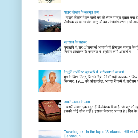
यात्रा लेखन के मूलभूत तत्व
यात्रा लेखन में इन बातों का रहे ध्यान यात्रा वृतांत क्या ह
रोमाँचक एवं ज्ञानबर्धक अनुभवों का सांगोपांग वर्णन। जो आ
सुनसान के सहचर
युगऋषि पं. श्र ीरामशर्मा आचार्य की हिमालय यात्रा के प्र
निर्माण आंदोलन के प्रवर्तक पं. श्रीराम शर्मा आचार्य ग...
वेदमूर्ति तपोनिष्ठ युगऋषि पं. श्रीरामशर्मा आचार्य
युग के विश्वामित्र, जिसने दिया 21वीं सदी उज्जवल भविष्
सितम्बर, 1911 को आंवलखेड़ा, आगरा में जन्में पं. श्रीराम श
डायरी लेखन के लाभ
डायरी लेखन एक बहुत ही वैयक्तिक विधा है, जो शुरु तो खु
इसकी कोई सीमा नहीं। इसका विस्तार अनन्त है। दिन के म
Travelogue - In the lap of Surkunda Hill via 
Dehradun